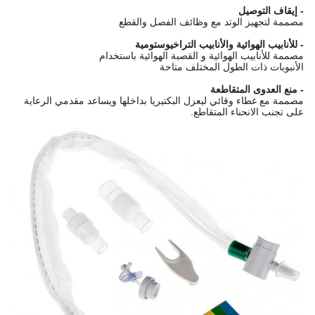
- إيقاف التوصيل
مصممة لتجهيز الوتد مع وظائف الفصل والقطع
- للأنابيب الهوائية والأنابيب التراخيوستومية
مصممة للأنابيب الهوائية و القصبة الهوائية باستخدام
الأنبوبات ذات الطول المختلف متاحة
- منع العدوى المتقاطعة
مصممة مع غطاء وقائي ليعزل البكتيريا بداخلها ويساعد مقدمي الرعاية
على تجنب الانحناء المتقاطع.