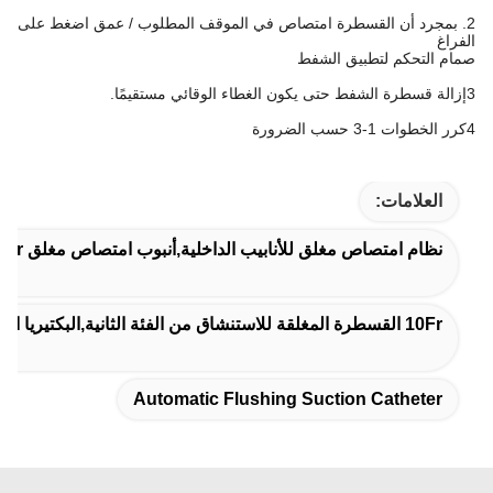
2. بمجرد أن القسطرة امتصاص في الموقف المطلوب / عمق اضغط على
الفراغ
صمام التحكم لتطبيق الشفط
3إزالة قسطرة الشفط حتى يكون الغطاء الوقائي مستقيمًا.
4كرر الخطوات 1-3 حسب الضرورة
العلامات:
نظام امتصاص مغلق للأنابيب الداخلية,أنبوب امتصاص مغلق 600mm 16Fr,قسطرة شفط المستنشاق التلقائي
10Fr القسطرة المغلقة للاستنشاق من الفئة الثانية,البكتيريا العزلة 10Fr قسطرة امتصاص مغلقة,10Fr قسطرة شفط مغلقة
Automatic Flushing Suction Catheter