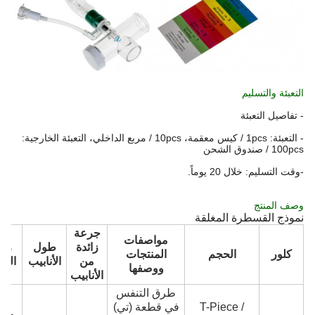
التعبئة والتسليم
- تفاصيل التعبئة
- التعبئة: 1pcs / كيس معقمة، 10pcs / مربع الداخلي، التعبئة الخارجية:
100pcs / صندوق الشحن
-وقت التسليم: خلال 20 يوماً.
وصف المنتج
نموذج القسطرة المغلقة
جرعة
مواصفات
زائدة
طول
رمز
كلور
الحجم
المنتجات
من
الأنابيب
المنت
ووصفها
الأنابيب
طرق التنفس
T-Piece /
في قطعة (تي)
MC-