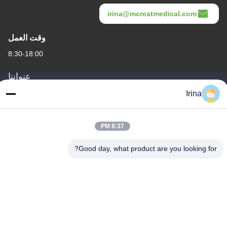
irina@mcreatmedical.com
وقت العمل
8:30-18:00
عنواننا
Irina
العنوان
الطابق الثالث، B15 منطقة هواشوانغ الصناعية، جينشان كون، مدينة
شيجي، منطقة بانيو، قوانغتشو، قوانغدونغ الصين
8:37 PM
الهاتف
Good day, what product are you looking for?
86-020-3156-0583
الصين جودة جيدة نظام شفط مغلق المورد. حقوق الطبع والنشر ©
-2026 MCREAT (GUANGZHOU) BIO-TECH CO.,LTD جميع الحقوق