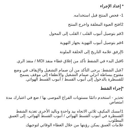
* إعداد الإجراء
1- فحص المنتج قبل استخدامه.
2افتح العبوة المغلقة واخرج المنتج
3قم بتوصيل أنبوب القلب / القلب إلى المحول
4قم بتوصيل أنبوب التهوية بجهاز التهوية
5إرفق علامة التاريخ إلى الحلقة الملونة
6قبل البدء في الشفط تأكد من إغلاق غطاء منفذ MDI / منفذ الري.
7قبل الشفط: يرجى التأكد من أن صمام التشغيل والإيقاف في وضع
مفتوح.ببساطة انزلي صمام التشغيل والانطفاء إلى موقف يسمح
للقسطرة بالدخول إلى أنبوب القسط / أنبوب القسط الهوائي.
*إجراء الشفط
تحذير - استخدم دائمًا مستويات الفراغ الموصى بها / ضع في اعتبارك مدة
امتصاص
1امسك المكيف ثلاثي الاتجاه بيد واحدة وباليد الأخرى تغذية الشفط
القسطرة في أنبوب القسط الهوائي / أنبوب القسط الهوائي، إلى العمق
المطلوب.
علامات العمق يمكن رؤيتها من خلال الغطاء الوقائي لتوجيهك