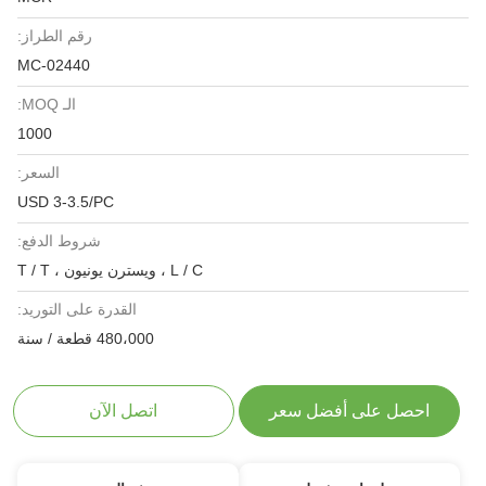
رقم الطراز:
MC-02440
الـ MOQ:
1000
السعر:
USD 3-3.5/PC
شروط الدفع:
L / C ، ويسترن يونيون ، T / T
القدرة على التوريد:
480،000 قطعة / سنة
احصل على أفضل سعر
اتصل الآن