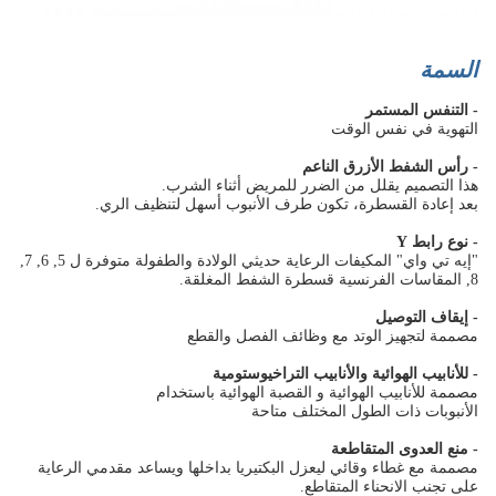
السمة
- التنفس المستمر
التهوية في نفس الوقت
- رأس الشفط الأزرق الناعم
هذا التصميم يقلل من الضرر للمريض أثناء الشرب.
بعد إعادة القسطرة، تكون طرف الأنبوب أسهل لتنظيف الري.
- نوع رابط Y
"إيه تي واي" المكيفات الرعاية حديثي الولادة والطفولة متوفرة ل 5, 6, 7,
8, المقاسات الفرنسية قسطرة الشفط المغلقة.
- إيقاف التوصيل
مصممة لتجهيز الوتد مع وظائف الفصل والقطع
- للأنابيب الهوائية والأنابيب التراخيوستومية
مصممة للأنابيب الهوائية و القصبة الهوائية باستخدام
الأنبوبات ذات الطول المختلف متاحة
- منع العدوى المتقاطعة
مصممة مع غطاء وقائي ليعزل البكتيريا بداخلها ويساعد مقدمي الرعاية
على تجنب الانحناء المتقاطع.