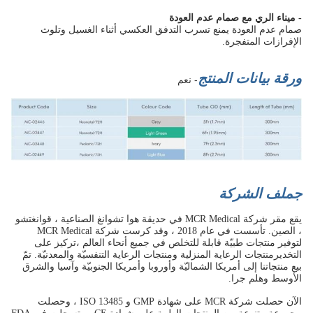
- ميناء الري مع صمام عدم العودة
صمام عدم العودة يمنع تسرب التدفق العكسي أثناء الغسيل وتلوث
الإفرازات المتفجرة.
ورقة بيانات المنتج
- نعم
ج
ملف الشركة
يقع مقر شركة MCR Medical في حديقة هوا تشوانغ الصناعية ، قوانغتشو
، الصين. تأسست في عام 2018 ، وقد كرست شركة MCR Medical
لتوفير منتجات طبيّة قابلة للتخلص في جميع أنحاء العالم ،تركيز على
التخديرمنتجات الرعاية المنزلية ومنتجات الرعاية التنفسيّة والمعدنيّة. تمّ
بيع منتجاتنا إلى أمريكا الشماليّة وأوروبا وأمريكا الجنوبيّة وآسيا والشرق
الأوسط وهلم جرا.
الآن حصلت شركة MCR على شهادة GMP و ISO 13485 ، وحصلت