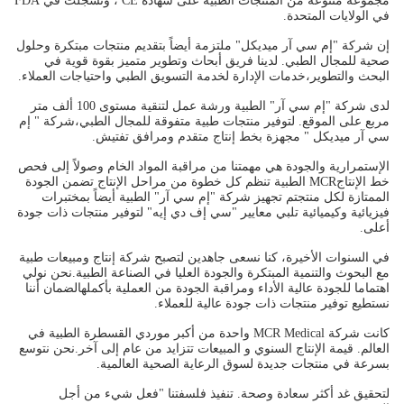
مجموعة متنوعة من المنتجات الطبية على شهادة CE ، وتسجلت في FDA
في الولايات المتحدة.
إن شركة "إم سي آر ميديكل" ملتزمة أيضاً بتقديم منتجات مبتكرة وحلول
صحية للمجال الطبي. لدينا فريق أبحاث وتطوير متميز بقوة قوية في
البحث والتطوير،خدمات الإدارة لخدمة التسويق الطبي واحتياجات العملاء.
لدى شركة "إم سي آر" الطبية ورشة عمل لتنقية مستوى 100 ألف متر
مربع على الموقع. لتوفير منتجات طبية متفوقة للمجال الطبي،شركة " إم
سي آر ميديكل " مجهزة بخط إنتاج متقدم ومرافق تفتيش.
الإستمرارية والجودة هي مهمتنا من مراقبة المواد الخام وصولاً إلى فحص
خط الإنتاجMCR الطبية تنظم كل خطوة من مراحل الإنتاج تضمن الجودة
الممتازة لكل منتجتم تجهيز شركة "إم سي آر" الطبية أيضاً بمختبرات
فيزيائية وكيميائية تلبي معايير "سي إف دي إيه" لتوفير منتجات ذات جودة
أعلى.
في السنوات الأخيرة، كنا نسعى جاهدين لتصبح شركة إنتاج ومبيعات طبية
مع البحوث والتنمية المبتكرة والجودة العليا في الصناعة الطبية.نحن نولي
اهتماما للجودة عالية الأداء ومراقبة الجودة من العملية بأكملهالضمان أننا
نستطيع توفير منتجات ذات جودة عالية للعملاء.
كانت شركة MCR Medical واحدة من أكبر موردي القسطرة الطبية في
العالم. قيمة الإنتاج السنوي و المبيعات تتزايد من عام إلى آخر.نحن نتوسع
بسرعة في منتجات جديدة لسوق الرعاية الصحية العالمية.
لتحقيق غد أكثر سعادة وصحة. تنفيذ فلسفتنا "فعل شيء من أجل