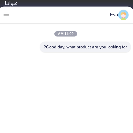
عنواننا
العنوان
Eva
الطابق الثالث، B15 منطقة هواشوانغ الصناعية، جينشان كون، مدينة
شيجي، منطقة بانيو، قوانغتشو، قوانغدونغ الصين
11:09 AM
الهاتف
Good day, what product are you looking for?
86-020-3156-0583
الصين جودة جيدة نظام شفط مغلق المورد. حقوق الطبع والنشر ©
-2026 MCREAT (GUANGZHOU) BIO-TECH CO.,LTD جميع الحقوق
محفوظة
سياسة الخصوصية
|
خريطة الموقع