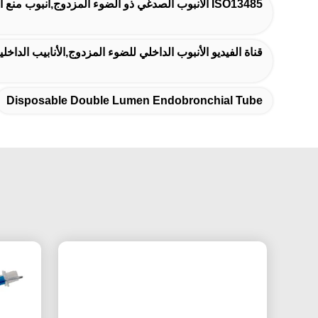
ISO13485 الأنبوب الصدغي ذو الضوء المزدوج,أنبوب منع التهاب الجهاز الصدغي,أنبوب ثنائي الضوء في الصدر
قناة الفيديو الأنبوب الداخلي للضوء المزدوج,الأنابيب الداخ
Disposable Double Lumen Endobronchial Tube