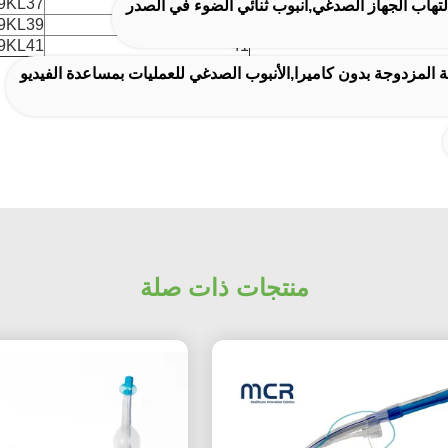
9KL37
37
9KL39
39
9KL41
41
لية المزدوجة بدون كاميرا,الأنبوب الصدغي للعمليات بمساعدة الفيديو
منتجات ذات صلة