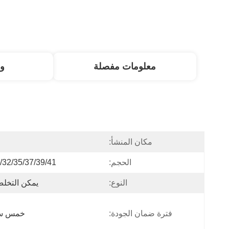
معلومات مفصلة
و
مكان المنشأ:
ا
الحجم:
28/32/35/37/39/41 
النوع:
يمكن التخل
فترة ضمان الجودة:
خمس سن