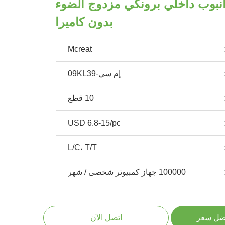
 أنبوب داخلي برونكي مزدوج الضوء
بدون كاميرا
Mcreat
إم سي-09KL39
10 قطع
USD 6.8-15/pc
L/C، T/T
100000 جهاز كمبيوتر شخصى / شهر
ضل سعر
اتصل الآن