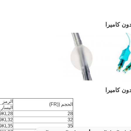
ون كاميرا
ون كاميرا
الرمز
الحجم ((FR)
اليسار
9KL28
28
9KL32
32
9KL35
35