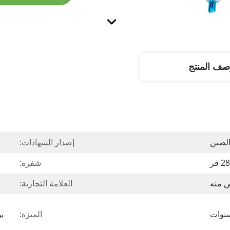
صف المنتج
لصين
إصدار الشهادات:
فر
شفرة:
ص منه
العلامة التجارية:
وات
الميزة: