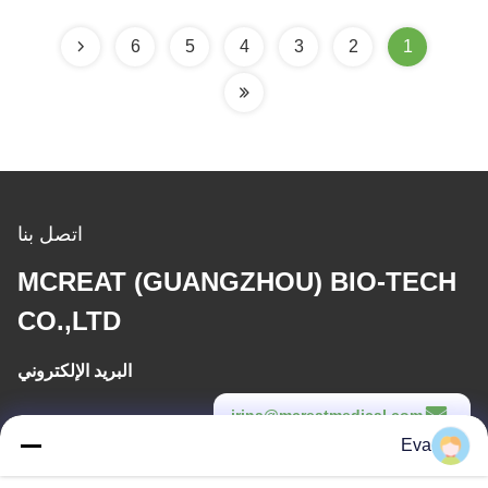
6
5
4
3
2
1
اتصل بنا
MCREAT (GUANGZHOU) BIO-TECH
CO.,LTD
البريد الإلكتروني
irina@mcreatmedical.com
Eva
وقت العمل