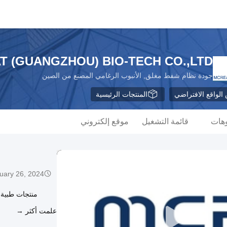
T (GUANGZHOU) BIO-TECH CO.,LTD
جودة نظام شفط مغلق, الأنبوب الرغامي المصنع من الصين
لواقع الافتراضي
المنتجات الرئيسية
وهات
قائمة التشغيل
موقع إلكتروني
uary 26, 2024
منتجات طبية ص
علمت أكثر →