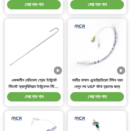
টিউব হোল্ডার
সেরা দাম পান
সেরা দাম পান
এককালীন মেডিকেল গ্রেড ইনটুবেট
নমনীয় নাসাল এন্ডোট্রাচিয়েল টিউব নরম
স্টিলেট অ্যালুমিনিয়াম ইনটুবেশন স্টিলেট
বেলুন সহ VAP ঘটনা হ্রাসের জন্য
এন্ডোট্রাচিয়াল টিউবের জন্য
সেরা দাম পান
সেরা দাম পান