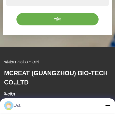
পাঠান
আমাদের সাথে যোগাযোগ
MCREAT (GUANGZHOU) BIO-TECH
CO.,LTD
ই-মেইল
irina@mcreatmedical.com
Eva