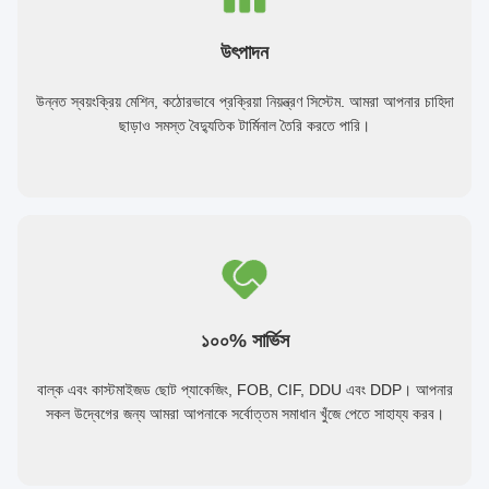
উৎপাদন
উন্নত স্বয়ংক্রিয় মেশিন, কঠোরভাবে প্রক্রিয়া নিয়ন্ত্রণ সিস্টেম. আমরা আপনার চাহিদা
ছাড়াও সমস্ত বৈদ্যুতিক টার্মিনাল তৈরি করতে পারি।
১০০% সার্ভিস
বাল্ক এবং কাস্টমাইজড ছোট প্যাকেজিং, FOB, CIF, DDU এবং DDP। আপনার
সকল উদ্বেগের জন্য আমরা আপনাকে সর্বোত্তম সমাধান খুঁজে পেতে সাহায্য করব।