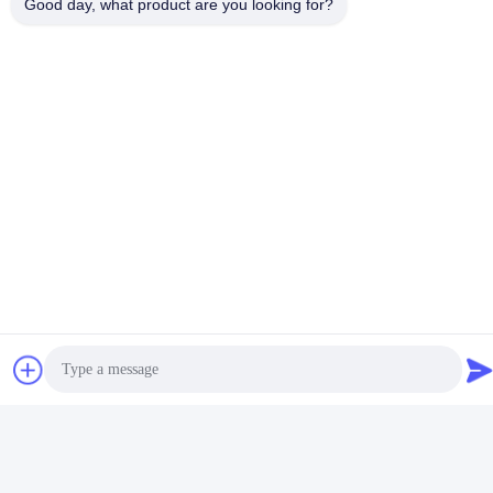
Good day, what product are you looking for?
CO.,LTD
ই-মেইল
irina@mcreatmedical.com
কাজের সময়
8:30-18:00
আমাদের ঠিকানা
ঠিকানা
তৃতীয় তলা, বি১৫ হুয়াচুয়াং ইন্ডাস্ট্রি এলাকা, জিনশান কুন, শিজি টাউন, প্যানু জেলা, গুয়াংজু,
গুয়াংডং চীন
টেলিফোন
86-020-3156-0583