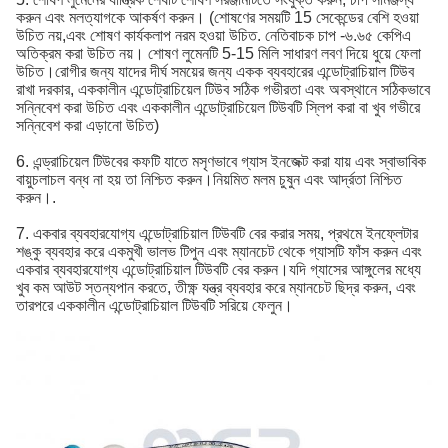
করুন এবং মলত্যাগকে আকর্ষণ করুন। (শোষণের সময়টি 15 সেকেন্ডের বেশি হওয়া
উচিত নয়,এবং শোষণ কার্যকলাপ নরম হওয়া উচিত. নেতিবাচক চাপ -৬.৬৫ কেপিএ
অতিক্রম করা উচিত নয়। শোষণ লুমেনটি 5-15 মিলি সাধারণ লবণ দিয়ে ধুয়ে ফেলা
উচিত।রোগীর জন্য যাদের দীর্ঘ সময়ের জন্য একক ব্যবহারের এন্ডোট্রাচিয়াল টিউব
রাখা দরকার, এককালীন এন্ডোট্রাচিয়েল টিউব সঠিক গভীরতা এবং অবস্থানে সঠিকভাবে
সন্নিবেশ করা উচিত এবং এককালীন এন্ডোট্রাচিয়েল টিউবটি স্লিপ করা বা খুব গভীরে
সন্নিবেশ করা এড়ানো উচিত)
6. এন্ড্রাচিয়েল টিউবের কফটি যাতে মসৃণভাবে গ্যাস ইনজেক্ট করা যায় এবং স্বাভাবিক
বায়ুচলাচল বন্ধ না হয় তা নিশ্চিত করুন।নিয়মিত মলম চুষুন এবং আর্দ্রতা নিশ্চিত
করুন।.
7. একবার ব্যবহারযোগ্য এন্ডোট্রাচিয়াল টিউবটি বের করার সময়, প্রথমে ইনফ্লেটার
শঙ্কু ব্যবহার করে একমুখী ভালভ টিপুন এবং ম্যানচেট থেকে গ্যাসটি ফাঁস করুন এবং
একবার ব্যবহারযোগ্য এন্ডোট্রাচিয়াল টিউবটি বের করুন।যদি গ্যাসের আঙ্গুলের মধ্যে
খুব কম আউট স্তন্যপান করতে, তীক্ষ্ণ যন্ত্র ব্যবহার করে ম্যানচেট ছিদ্র করুন, এবং
তারপরে এককালীন এন্ডোট্রাচিয়াল টিউবটি সরিয়ে ফেলুন।