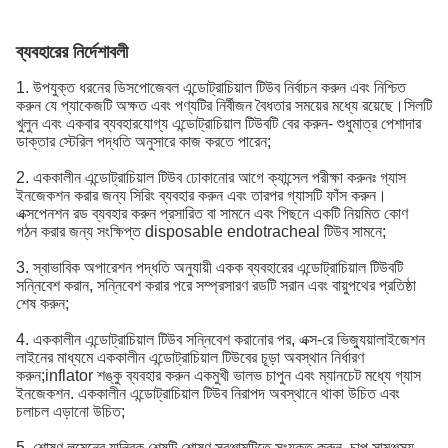
ব্যবহারের নির্দেশাবলী
1. উপযুক্ত ধরনের ডিসপোজেবল এন্ডোট্রাচিয়াল টিউব নির্বাচন করুন এবং নিশ্চিত
করুন যে প্যাকেজটি অক্ষত এবং পণ্যটির নির্বীজন বৈধতার সময়ের মধ্যে রয়েছে।সিলটি
খুলুন এবং একবার ব্যবহারযোগ্য এন্ডোট্রাচিয়াল টিউবটি বের করুন- শুধুমাত্র পেশাদার
ডাক্তার স্টেরিল পদ্ধতি অনুসারে কাজ করতে পারেন;
2. এককালীন এন্ডোট্রাচিয়াল টিউব ঢোকানোর আগে ক্যান্সেল পরীক্ষা করুনঃ গ্যাস
ইনজেকশন করার জন্য সিরিং ব্যবহার করুন এবং তারপর গ্যাসটি ফাঁস করুন।
এক্সপেনশন রড ব্যবহার করুন প্রসারিত বা সামনে এবং পিছনে একটি নিয়মিত কোণ
গঠন করার জন্য সংক্ষিপ্ত disposable endotracheal টিউব সামনে;
3. স্বাভাবিক অপারেশন পদ্ধতি অনুযায়ী একক ব্যবহারের এন্ডোট্রাচিয়াল টিউবটি
সন্নিবেশ করান, সন্নিবেশ করার পরে সম্প্রসারণ রডটি সরান এবং বায়ুপথের প্রতিষ্ঠা
শেষ করুন;
4. এককালীন এন্ডোট্রাচিয়াল টিউব সন্নিবেশ করানোর পর, এক্স-রে ভিজ্যুয়ালাইজেশন
লাইনের মাধ্যমে এককালীন এন্ডোট্রাচিয়াল টিউবের চূড়া অবস্থান নির্ধারণ
করুন;inflator শঙ্কু ব্যবহার করুন একমুখী ভালভ চাপুন এবং ম্যানচেট মধ্যে গ্যাস
ইনজেকশন. এককালীন এন্ডোট্রাচিয়াল টিউব নিরাপদ অবস্থানে থাকা উচিত এবং
চলাচল এড়ানো উচিত;
5. শোষণ লুমেনের যান্ত্রিক শেষটি শোষণ সরঞ্জামটিতে সংযুক্ত করুন, চাপ সামঞ্জস্য