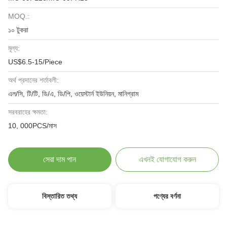
MOQ.:
১০ টুকরা
মূল্য:
US$6.5-15/Piece
অর্থ প্রদানের শর্তাবলী:
এল/সি, টি/টি, ডি/এ, ডি/পি, ওয়েস্টার্ন ইউনিয়ন, মানিগ্রাম
সরবরাহের ক্ষমতা:
10, 000PCS/মাস
সেরা দাম পান
এখনই যোগাযোগ করুন
বিস্তারিত তথ্য
পণ্যের বর্ণনা