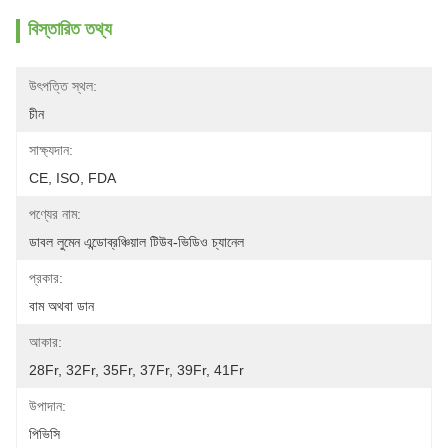
বিস্তারিত তথ্য
উৎপত্তি স্থল:
চীন
সাক্ষ্যদান:
CE, ISO, FDA
পণ্যের নাম:
ডাবল লুমেন এন্ডোব্রঞ্চিয়াল টিউব-ভিডিও চ্যানেল
প্রকার:
বাম অথবা ডান
আকার:
28Fr, 32Fr, 35Fr, 37Fr, 39Fr, 41Fr
উপাদান:
পিভিসি