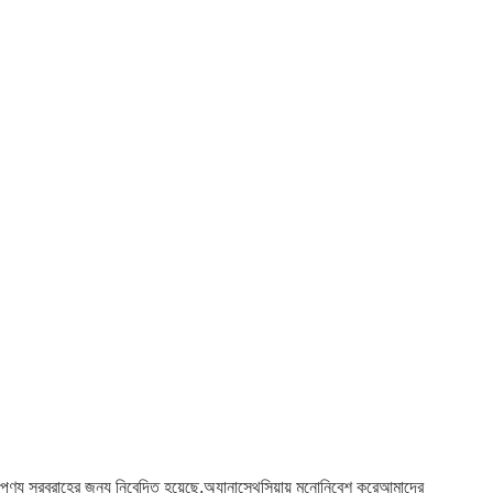
্য পণ্য সরবরাহের জন্য নিবেদিত হয়েছে,অ্যানাস্থেসিয়ায় মনোনিবেশ করেআমাদের