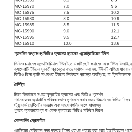
MC-15965
6.5
8.8
MC-15970
7.0
9.6
MC-15975
7.5
10.2
MC-15980
8.0
10.9
MC-15985
8.5
11.5
MC-15990
9.0
12.1
MC-15995
9.5
12.7
MC-15910
10.0
13.6
জন্য
প্রাথমিক তথ্য
ভিডিও ক্যামেরা চ্যানেল এন্ডোট্রাচিয়েল টিউব
ভিডিও চ্যানেল এন্ডোট্রাচিয়াল টিউবটিতে একটি ছোট ক্যামেরা এবং টিউব ডিজাই
ক্যামেরাটি টিউবের দূরবর্তী প্রান্তের কাছে স্থাপন করা হয়, টিউবটি এগিয়ে যাওয়া
ভিডিও ডিসপ্লেটি সাধারণত টিউবের নিকটতম প্রান্তে অবস্থিত, যা ক্লিনিকালকে সর
বৈশিষ্ট্য
টিউব ডিজাইনে সংহত ক্ষুদ্রায়িত ক্যামেরা এবং ভিডিও প্রদর্শন
শ্বাসযন্ত্রের অ্যানাটমি পরিষ্কারভাবে দৃশ্যমান করার জন্য উচ্চমানের ভিডিও চিত্র
স্ট্যান্ডার্ড ভেন্টিলেটর সরঞ্জাম এবং সংযোগগুলির সাথে সামঞ্জস্য
পুনরায় ব্যবহারযোগ্য বা একক ব্যবহারের ভিডিও মডিউল বিকল্প
কোম্পানির প্রোফাইল
এমসিআর মেডিকেল সদর দফতর চীনের গুয়াংজু শহরের হুয়া চুয়াং ইন্ডাস্ট্রিয়াল প