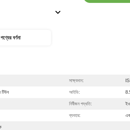
পণ্যের বর্ণনা
সাক্ষ্যদান:
I
ল টিউব
আইডি:
8.
নির্বীজন পদ্ধতি:
ইও
ব্যবহার:
এক
 