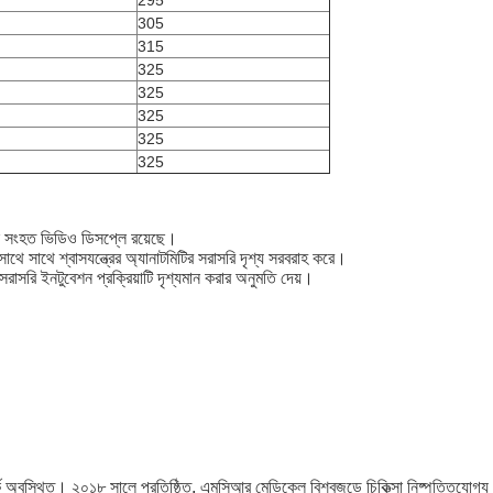
295
305
315
325
325
325
325
325
নে সংহত ভিডিও ডিসপ্লে রয়েছে।
র সাথে সাথে শ্বাসযন্ত্রের অ্যানাটমিটির সরাসরি দৃশ্য সরবরাহ করে।
াসরি ইনটুবেশন প্রক্রিয়াটি দৃশ্যমান করার অনুমতি দেয়।
ার্কে অবস্থিত। ২০১৮ সালে প্রতিষ্ঠিত, এমসিআর মেডিকেল বিশ্বজুড়ে চিকিত্সা নিষ্পত্তিযোগ