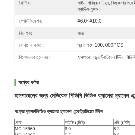
বৈশিষ্ট্য:
লাইন, পরিষ্কার চিহ্ন, কিঙ্ক-প্রতিরোধী
ল্যাটেক্স-মুক্ত
স্পেসিফিকেশন:
#6.0~#10.0
নির্দেশক:
সাদা
যোগানের ক্ষমতা:
প্রতি মাসে 100, 000PCS
বিশেষভাবে তুলে ধরা:
হাসপাতাল এন্ডোট্রাচিয়েল টিউব
, 
পিভিস
পণ্যের বর্ণনা
হাসপাতালের জন্য মেডিকেল পিভিসি ভিডিও ক্যামেরা চ্যানেল এন্
পণ্যের ব্যাসার্ধ
ভিডিও ক্যামেরা চ্যানেল এন্ডোট্রাচিয়েল টিউব
কোড
আইডি ((মিমি)
ওডি ((মিমি)
MC-15960
6.0
8.2