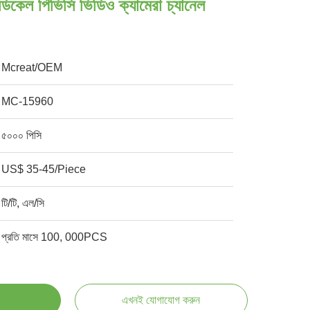
ডিকেল পিভিসি ভিডিও ক্যামেরা চ্যানেল
Mcreat/OEM
MC-15960
৫০০০ পিসি
US$ 35-45/Piece
টি/টি, এল/সি
প্রতি মাসে 100, 000PCS
এখনই যোগাযোগ করুন