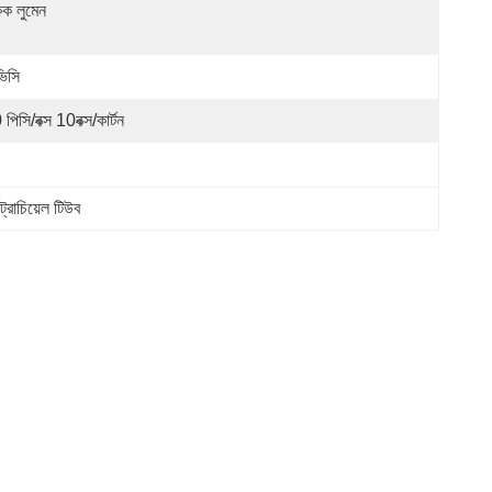
ক লুমেন
ভিসি
পিসি/বক্স 10বক্স/কার্টন
্রাচিয়েল টিউব