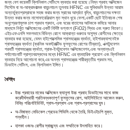
জন্য বেশ কয়েকটি ক্লিনিকাল সেটিংসে ব্যবহার করা হয়েছে।নিম্ন প্রবাহ অক্সিজেন
সিস্টেম বা অ-আক্রমণাত্মক বায়ুচলাচল তুলনায় HFNC এর সুবিধাগুলি উন্নত আরাম
অন্তর্ভুক্তপ্রস্রাবকে সহজ করার জন্য স্রাবের আর্দ্রতা বৃদ্ধি, বায়ুচলাচলের দক্ষতা
উন্নত করার জন্য নাসোফারেঞ্জিয়াল মৃত স্থান ধুয়ে ফেলা,একটি ছোট ইতিবাচক শেষ
অনুপ্রেরণামূলক চাপ প্রভাব প্রদান, এবং ঘরের বাতাসের আটককে কমিয়ে আনার
মাধ্যমে নিখুঁত অক্সিজেনের একটি নির্দিষ্ট ভগ্নাংশ (FiO2) স্থির এবং দ্রুত বিতরণ।
এইচএফএনসি সফলভাবে বিভিন্ন রোগে আক্রান্ত গুরুতর অসুস্থ রোগীদের ক্ষেত্রে
ব্যবহার করা হয়েছে, যেমন হাইপোক্সেমিক শ্বাসযন্ত্রের ব্যর্থতা, হাইপারক্যাপনেইক
শ্বাসযন্ত্রের ব্যর্থতা (ক্রনিক অবস্ট্রাক্টিভ ফুসফুসের রোগের তীব্রতা), এক্সট্যুবেশন
পরবর্তী শ্বাসযন্ত্রের ব্যর্থতা, প্রাক-ইনট্যুবেশন অক্সিজেনেশন,এবং অন্যান্যএই
পর্যালোচনাটি প্রাপ্তবয়স্কদের মধ্যে HFNC এর ব্যবহারিক প্রয়োগ এবং ক্লিনিকাল
ব্যবহার নিয়ে আলোচনা করে,এর অনন্য শ্বাসযন্ত্রের শারীরবৃত্তীয় প্রভাব সহ,
ডিভাইস সেটিংস, এবং ক্লিনিকাল ইঙ্গিত।
বৈশিষ্ট্য
উচ্চ প্রবাহের নাকের অক্সিজেন ক্যানুলা উচ্চ প্রবাহ ডিভাইসের সাথে কাজ
করে
দীর্ঘস্থায়ী প্রতিবন্ধকতাপূর্ণ ফুসফুসের রোগ, আইসিইউতে আবেদন করুন,
নিবিড় পরিচর্যা
ইউনিট, শ্বাস-প্রশ্বাস এবং শ্বাস-প্রশ্বাসের ঘুম।
অ-বিষাক্ত মেডিকেল গ্রেডের পিভিসি থেকে তৈরি, ডিইএইচপি মুক্ত,
গন্ধহীন।
হালকা ওজনঃ রোগীর স্বাচ্ছন্দ্য এবং সম্মতিকে উৎসাহিত করে।