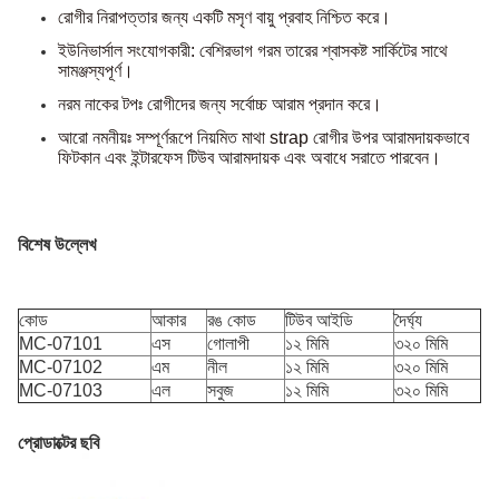
রোগীর নিরাপত্তার জন্য একটি মসৃণ বায়ু প্রবাহ নিশ্চিত করে।
ইউনিভার্সাল সংযোগকারী: বেশিরভাগ গরম তারের শ্বাসকষ্ট সার্কিটের সাথে
সামঞ্জস্যপূর্ণ।
নরম নাকের টপঃ রোগীদের জন্য সর্বোচ্চ আরাম প্রদান করে।
আরো নমনীয়ঃ সম্পূর্ণরূপে নিয়মিত মাথা strap রোগীর উপর আরামদায়কভাবে
ফিট
কান এবং ইন্টারফেস টিউব আরামদায়ক এবং অবাধে সরাতে পারবেন।
বিশেষ উল্লেখ
কোড
আকার
রঙ কোড
টিউব আইডি
দৈর্ঘ্য
MC-07101
এস
গোলাপী
১২ মিমি
৩২০ মিমি
MC-07102
এম
নীল
১২ মিমি
৩২০ মিমি
MC-07103
এল
সবুজ
১২ মিমি
৩২০ মিমি
প্রোডাক্টের ছবি