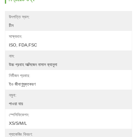
উৎপত্তি স্থল:
চীন
সাক্ষ্যদান:
ISO, FDA,FSC
নাম:
উচ্চ প্রবাহ অক্সিজেন নাসাল ক্যানুলা
নির্বীজন প্রকার:
ইও জীবাণুমুক্তকরণ
নমুনা:
পাওয়া যায়
স্পেসিফিকেশন:
XS/S/M/L
প্যাকেজিং বিবরণ: