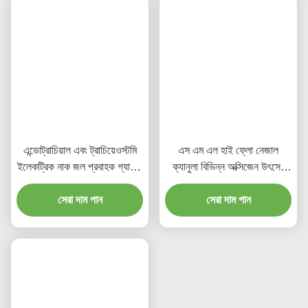
এন্ডোট্রাচিয়াল এবং ট্রাচিয়েওস্টমি
এস এম এল হাই ফ্লো নেজাল
ইলেকট্রিক নাক জল প্রবাহক গ্যারান্টি
ক্যানুলা বিভিন্ন অক্সিজেন উৎসের
সময়কাল পাঁচ বছর ক্লিনিকাল
সাথে সামঞ্জস্যপূর্ণ ভেন্টিলেটর গ্যারান্টি
সেটিংসের জন্য নাক জল সরবরাহ করে
সেরা দাম পান
পিরিয়ড পাঁচ বছর অক্সিজেন থেরাপি
সেরা দাম পান
ডিভাইস