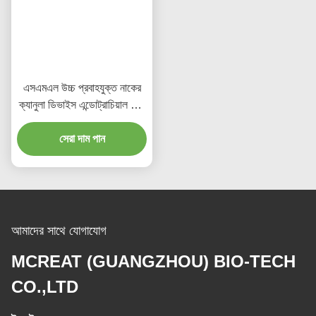
এসএমএল উচ্চ প্রবাহযুক্ত নাকের
ক্যানুলা ডিভাইস এন্ডোট্রাচিয়াল এবং
ট্র্যাচিয়েওস্টমি অ্যাপ্লিকেশনগুলির
জন্য ডিজাইন করা হয়েছে যা কার্যকর
সেরা দাম পান
থেরাপি সরবরাহ করে
আমাদের সাথে যোগাযোগ
MCREAT (GUANGZHOU) BIO-TECH
CO.,LTD