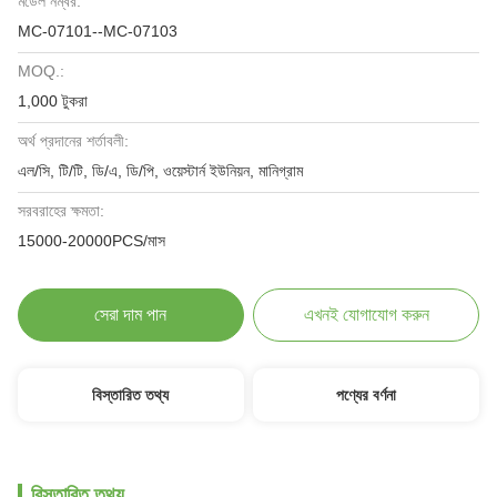
মডেল নম্বর:
MC-07101--MC-07103
MOQ.:
1,000 টুকরা
অর্থ প্রদানের শর্তাবলী:
এল/সি, টি/টি, ডি/এ, ডি/পি, ওয়েস্টার্ন ইউনিয়ন, মানিগ্রাম
সরবরাহের ক্ষমতা:
15000-20000PCS/মাস
সেরা দাম পান
এখনই যোগাযোগ করুন
বিস্তারিত তথ্য
পণ্যের বর্ণনা
বিস্তারিত তথ্য