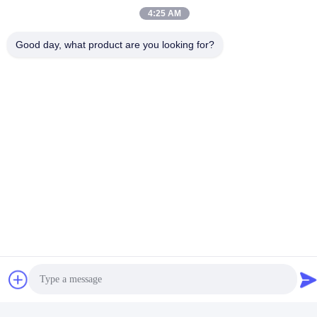
4:25 AM
Good day, what product are you looking for?
এককালীন মেডিকেল সাকশন টুথব্রাশ
নার্সিং প্রোডাক্টের জন্য সিলিকন ব্রাশ
ওয়াল কেয়ার মেডিকেল সরঞ্জাম
হেড ট্রান্সপারেন্ট হ্যান্ডেল সাকশন
টুথব্রাশ
সেরা দাম পান
সেরা দাম পান