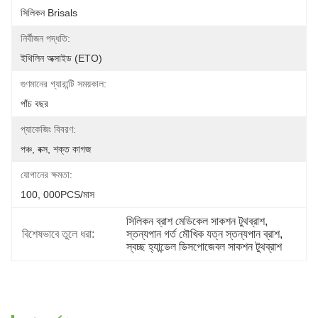
সিলিকন Brisals
নির্বীজন পদ্ধতি:
ইথিলিন অক্সাইড (ETO)
গুণমানের গ্যারান্টি সময়কাল:
পাঁচ বছর
প্যাকেজিং বিবরণ:
পঞ্চ, বক্স, শক্ত কাগজ
যোগানের ক্ষমতা:
100, 000PCS/মাস
সিলিকন ব্রাশ মেডিকেল সাকশন টুথব্রাশ
, 
বিশেষভাবে তুলে ধরা:
স্তন্যপান গর্ত মৌখিক যত্ন স্তন্যপান ব্রাশ
, 
স্বচ্ছ হ্যান্ডেল ডিসপোজেবল সাকশন টুথব্রাশ