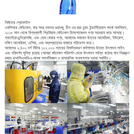
নির্মাতার প্রোফাইল
এমসিআর মেডিকেল, যার সদর দফতর গুয়াংজু, চীন এর হুয়া চুয়াং ইন্ডাস্ট্রিয়াল পার্কে অবস্থিত,
২০১৮ সাল থেকে বিশ্বব্যাপী প্রিমিয়াম মেডিকেল ডিসপোজেবল পণ্য সরবরাহ করে আসছে।
গ্যাস্ট্রোএন্টেরোলজি, এবং হোম কেয়ার পণ্য, আমাদের সমাধান উত্তর আমেরিকা, ইউরোপ,
দক্ষিণ আমেরিকা, এশিয়া, এবং মধ্যপ্রাচ্যের বাজারে পরিবেশন করে।
আমাদের ২,৪০০ বর্গ মিটার ১০০,০০০ স্তরের বিশুদ্ধিকরণ কর্মশালায় উন্নত উৎপাদন লাইন
এবং পরিদর্শন সুবিধা রয়েছে।আমরা কাঁচামাল পরিদর্শন থেকে উৎপাদন পর্যন্ত কঠোর মান নিয়ন্ত্রণ
বজায় রাখাসিএফডিএ-মানক পদার্থবিজ্ঞান ও রাসায়নিক গবেষণাগার দ্বারা সমর্থিত।