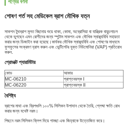
পণ্যের বর্ণনা
শোষণ গর্ত সহ মেডিকেল ব্রাশ মৌখিক যত্ন
সাকশন টুথব্রাশ মূলত বিছানায় শুয়ে থাকা, কোমা, অব্রোসিয়া বা যান্ত্রিক বায়ুচলাচল
থেকে ভুগছেন এমন রোগীদের জন্য স্পুটাম সাকশন এবং মৌখিক স্বাস্থ্যবিধি সহায়তা
করার জন্য ডিজাইন করা হয়েছে।কার্যকর মৌখিক স্বাস্থ্যবিধি এবং শোষণের মাধ্যমে
ফুসফুসের সংক্রমণ হ্রাস করুন এবং ভেন্টিলেটর যুক্ত নিউমোনিয়া (VAP) প্রতিরোধ
করুন.
প্রোডাক্ট প্যারামিটার
কোড
আকার
MC-06210
প্রাপ্তবয়স্ক I
MC-06220
প্রাপ্তবয়স্ক II
বৈশিষ্ট্য
ব্রাশের মাথা এবং ব্রিশগুলি ১০০% সিলিকন উপাদান থেকে তৈরি, শ্লেষ্মা ক্ষতি রোধ
করার জন্য যথেষ্ট নরম।
পিছনে নরম সিলিকন ক্লিপ দিয়ে গামছা এবং জিহ্বাকে উত্তেজিত করে।