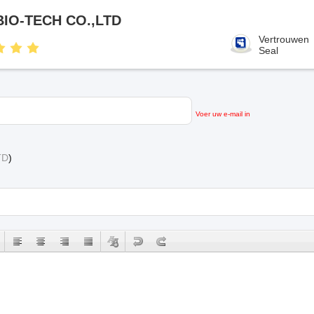
IO-TECH CO.,LTD
Vertrouwen
Seal
Voer uw e-mail in
TD
)