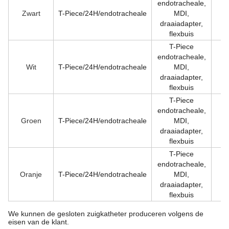
endotracheale,
Zwart
T-Piece/24H/endotracheale
MDI,
10
draaiadapter,
flexbuis
T-Piece
endotracheale,
Wit
T-Piece/24H/endotracheale
MDI,
12
draaiadapter,
flexbuis
T-Piece
endotracheale,
Groen
T-Piece/24H/endotracheale
MDI,
14
draaiadapter,
flexbuis
T-Piece
endotracheale,
Oranje
T-Piece/24H/endotracheale
MDI,
16
draaiadapter,
flexbuis
We kunnen de gesloten zuigkatheter produceren volgens de
eisen van de klant.