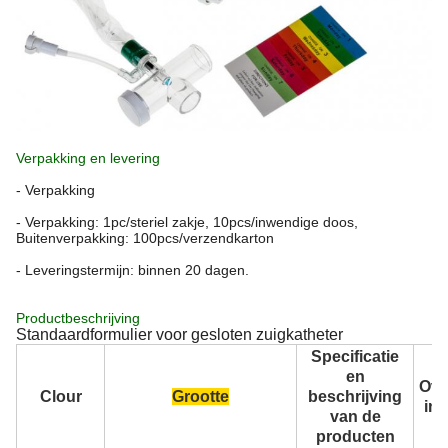
Verpakking en levering
- Verpakking
- Verpakking: 1pc/steriel zakje, 10pcs/inwendige doos,
Buitenverpakking: 100pcs/verzendkarton
- Leveringstermijn: binnen 20 dagen.
Productbeschrijving
Standaardformulier voor gesloten zuigkatheter
Specificatie
en
Ove
Clour
Grootte
beschrijving
in 
van de
producten