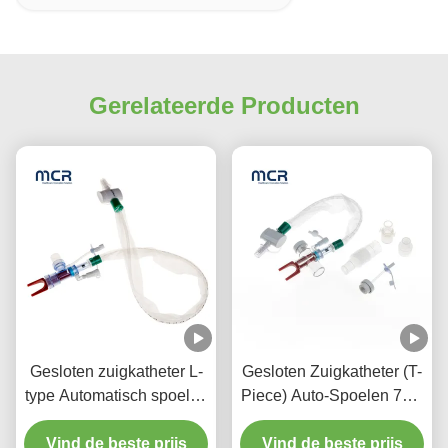
Gerelateerde Producten
Gesloten zuigkatheter L-
Gesloten Zuigkatheter (T-
type Automatisch spoelen
Piece) Auto-Spoelen 72H
10fr 72h Dubbel draaiend
Voor Volwassenen
elleboog Voor ziekenhuis
Vind de beste prijs
Vind de beste prijs