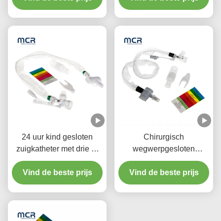
24 uur kind gesloten
Chirurgisch
zuigkatheter met drie Y-
wegwerpgesloten
stuk connectoren
zuigstelsel
Vind de beste prijs
Neonaten/Pediatrie-
Vind de beste prijs
Ellebogen