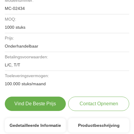
Modelnummer:
MC-02434
MOQ:
1000 stuks
Prijs:
Onderhandelbaar
Betalingsvoorwaarden:
L/C, T/T
Toeleveringsvermogen:
100.000 stuks/maand
Vind De Beste Prijs
Contact Opnemen
Gedetailleerde Informatie
Productbeschrijving