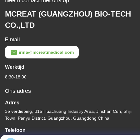
Neem contact met ons op
MCREAT (GUANGZHOU) BIO-TECH
CO.,LTD
E-mail
irina@mcreatmedical.com
Werktijd
8:30-18:00
Ons adres
Adres
3e verdieping, B15 Huachuang Industry Area, Jinshan Cun, Shiji
Town, Panyu District, Guangzhou, Guangdong China
Telefoon
86-020-3156-0583