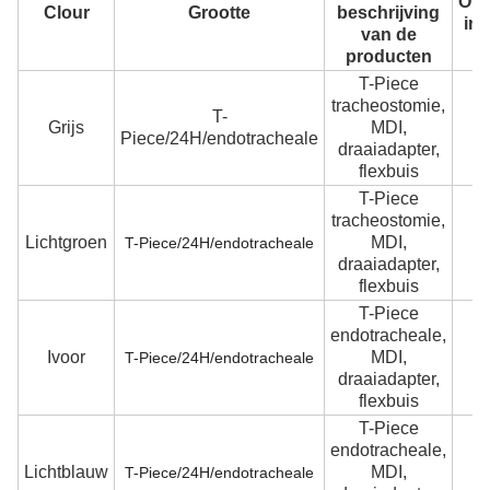
Ove
Clour
Grootte
beschrijving
in 
van de
producten
T-Piece
tracheostomie,
T-
Grijs
MDI,
5 
Piece/24H/endotracheale
draaiadapter,
flexbuis
T-Piece
tracheostomie,
Lichtgroen
MDI,
6 
T-Piece/24H/endotracheale
draaiadapter,
flexbuis
T-Piece
endotracheale,
Ivoor
MDI,
7 
T-Piece/24H/endotracheale
draaiadapter,
flexbuis
T-Piece
endotracheale,
Lichtblauw
MDI,
T-Piece/24H/endotracheale