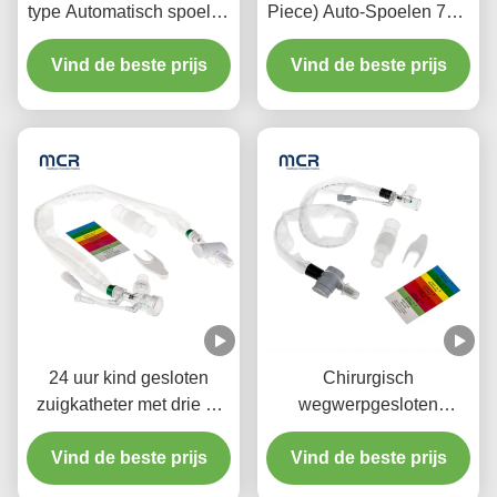
type Automatisch spoelen
Piece) Auto-Spoelen 72H
10fr 72h Dubbel draaiend
Voor Volwassenen
elleboog Voor ziekenhuis
Vind de beste prijs
Vind de beste prijs
24 uur kind gesloten
Chirurgisch
zuigkatheter met drie Y-
wegwerpgesloten
stuk connectoren
zuigstelsel
Vind de beste prijs
Neonaten/Pediatrie-
Vind de beste prijs
Ellebogen