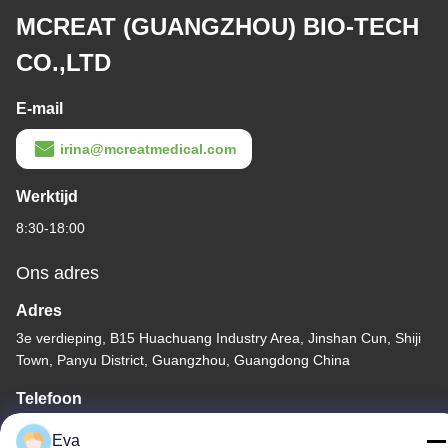
MCREAT (GUANGZHOU) BIO-TECH
CO.,LTD
E-mail
irina@mcreatmedical.com
Werktijd
8:30-18:00
Ons adres
Adres
3e verdieping, B15 Huachuang Industry Area, Jinshan Cun, Shiji
Town, Panyu District, Guangzhou, Guangdong China
Telefoon
86-020-3156-0583
Eva