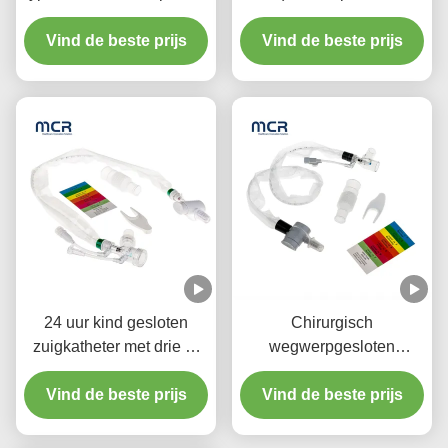
10fr 72h Dubbel draaiend
Voor Volwassenen
elleboog Voor ziekenhuis
Vind de beste prijs
Vind de beste prijs
24 uur kind gesloten
Chirurgisch
zuigkatheter met drie Y-
wegwerpgesloten
stuk connectoren
zuigstelsel
Vind de beste prijs
Neonaten/Pediatrie-
Vind de beste prijs
Ellebogen