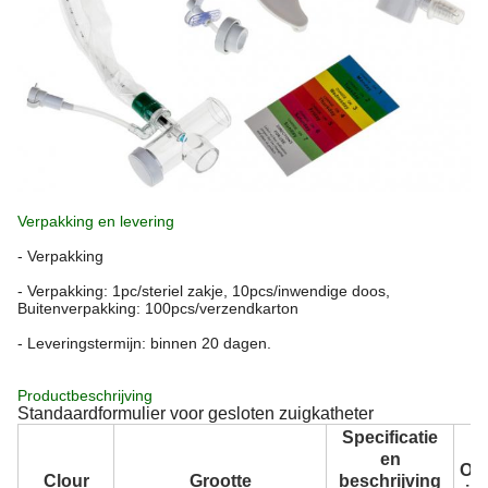
Verpakking en levering
- Verpakking
- Verpakking: 1pc/steriel zakje, 10pcs/inwendige doos,
Buitenverpakking: 100pcs/verzendkarton
- Leveringstermijn: binnen 20 dagen.
Productbeschrijving
Standaardformulier voor gesloten zuigkatheter
Specificatie
en
Ove
Clour
Grootte
beschrijving