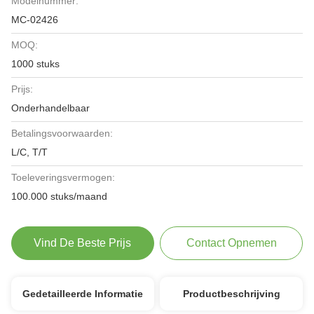
Modelnummer:
MC-02426
MOQ:
1000 stuks
Prijs:
Onderhandelbaar
Betalingsvoorwaarden:
L/C, T/T
Toeleveringsvermogen:
100.000 stuks/maand
Vind De Beste Prijs
Contact Opnemen
Gedetailleerde Informatie
Productbeschrijving