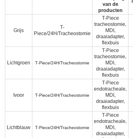
in
van de
producten
T-Piece
tracheostomie,
T-
Grijs
MDI,
5
Piece/24H/Tracheostomie
draaiadapter,
flexbuis
T-Piece
tracheostomie,
Lichtgroen
MDI,
6
T-Piece/24H/Tracheostomie
draaiadapter,
flexbuis
T-Piece
endotracheale,
Ivoor
MDI,
7
T-Piece/24H/Tracheostomie
draaiadapter,
flexbuis
T-Piece
endotracheale,
Lichtblauw
MDI,
T-Piece/24H/Tracheostomie
draaiadapter,