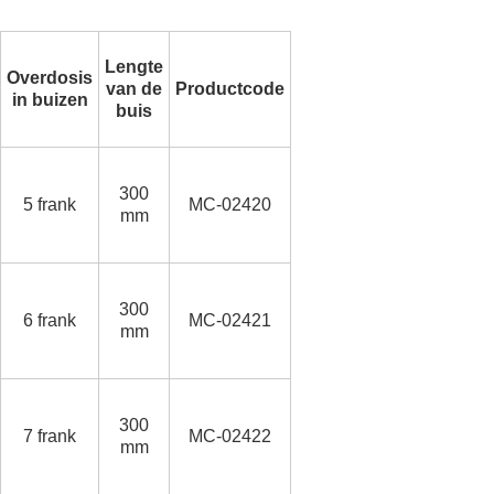
Lengte
Overdosis
van de
Productcode
in buizen
buis
300
5 frank
MC-02420
mm
300
6 frank
MC-02421
mm
300
7 frank
MC-02422
mm