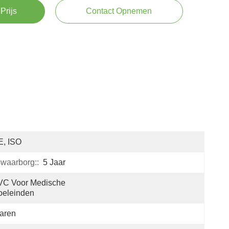
Prijs
Contact Opnemen
E, ISO
swaarborg::
5 Jaar
C Voor Medische 
oeleinden
aren