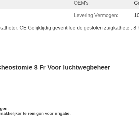
OEM's:
Ge
Levering Vermogen:
1
katheter
, 
CE Gelijktijdig geventileerde gesloten zuigkatheter
, 
8 
acheostomie 8 Fr Voor luchtwegbeheer
igen.
akkelijker te reinigen voor irrigatie.