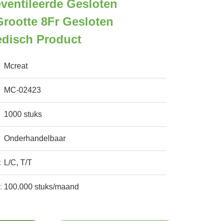
eventileerde Gesloten
Grootte 8Fr Gesloten
edisch Product
Mcreat
MC-02423
1000 stuks
Onderhandelbaar
:
L/C, T/T
:
100.000 stuks/maand