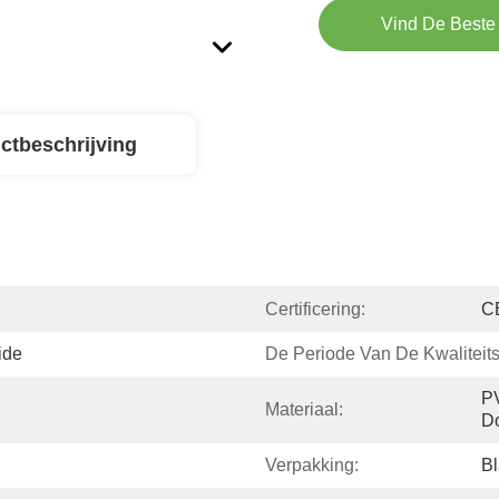
Vind De Beste 
ctbeschrijving
Certificering:
C
ide
De Periode Van De Kwaliteit
PV
Materiaal:
D
Verpakking:
Bl