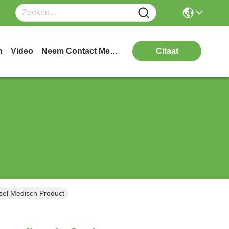
n
Video
Neem Contact Met Ons Op
Citaat
lsel Medisch Product