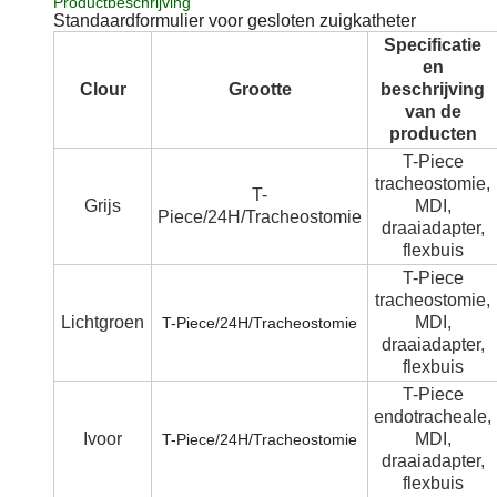
Productbeschrijving
Standaardformulier voor gesloten zuigkatheter
Specificatie
en
Clour
Grootte
beschrijving
van de
producten
T-Piece
tracheostomie,
T-
Grijs
MDI,
Piece/24H/Tracheostomie
draaiadapter,
flexbuis
T-Piece
tracheostomie,
Lichtgroen
MDI,
T-Piece/24H/Tracheostomie
draaiadapter,
flexbuis
T-Piece
endotracheale,
Ivoor
MDI,
T-Piece/24H/Tracheostomie
draaiadapter,
flexbuis