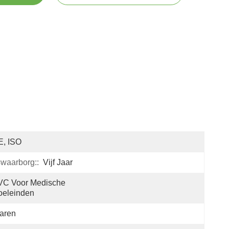
E, ISO
swaarborg::
Vijf Jaar
C Voor Medische 
oeleinden
aren