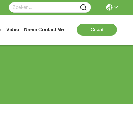
n
Video
Neem Contact Met Ons Op
Citaat