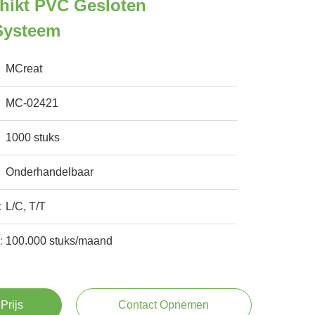
hikt PVC Gesloten
Systeem
MCreat
MC-02421
1000 stuks
Onderhandelbaar
:
L/C, T/T
:
100.000 stuks/maand
Prijs
Contact Opnemen