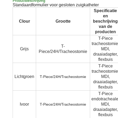
Productbeschrijving
Standaardformulier voor gesloten zuigkatheter
Specificatie
en
Clour
Grootte
beschrijving
van de
producten
T-Piece
tracheostomie
T-
Grijs
MDI,
Piece/24H/Tracheostomie
draaiadapter,
flexbuis
T-Piece
tracheostomie
Lichtgroen
MDI,
T-Piece/24H/Tracheostomie
draaiadapter,
flexbuis
T-Piece
endotracheale
Ivoor
MDI,
T-Piece/24H/Tracheostomie
draaiadapter,
flexbuis