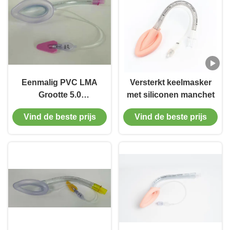
Eenmalig PVC LMA
Versterkt keelmasker
Grootte 5.0
met siliconen manchet
Larynxmasker Intubatie
Vind de beste prijs
Vind de beste prijs
met bar voor volwassen
gebruik