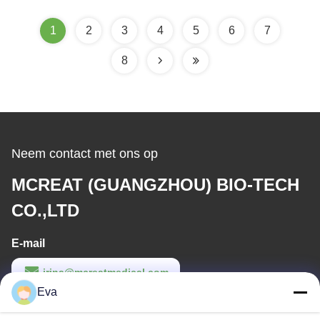
1
2
3
4
5
6
7
8
Neem contact met ons op
MCREAT (GUANGZHOU) BIO-TECH
CO.,LTD
E-mail
irina@mcreatmedical.com
Eva
Werktijd