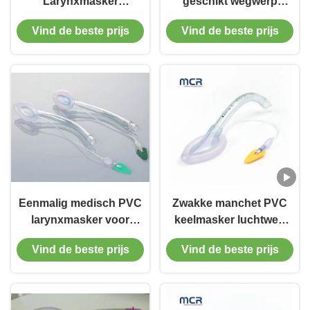
Larynxmasker
geschikt wegwerp
Luchtweg Larynxbuis
siliconen keelmasker
Vind de beste prijs
Vind de beste prijs
Luchtweg Silicone voor
intubatie LMA buis
volwassenen
Eenmalig medisch PVC
Zwakke manchet PVC
larynxmasker voor
keelmasker luchtweg
luchtwegen voor
met kleurcode
Vind de beste prijs
Vind de beste prijs
zuigelingen en kinderen