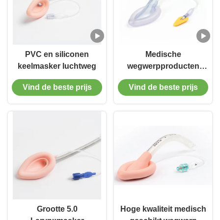
PVC en siliconen
Medische
keelmasker luchtweg
wegwerpproducten
PVC larynxmasker
Vind de beste prijs
Vind de beste prijs
luchtweg voor
volwassenen en
kinderen
Grootte 5.0
Hoge kwaliteit medisch