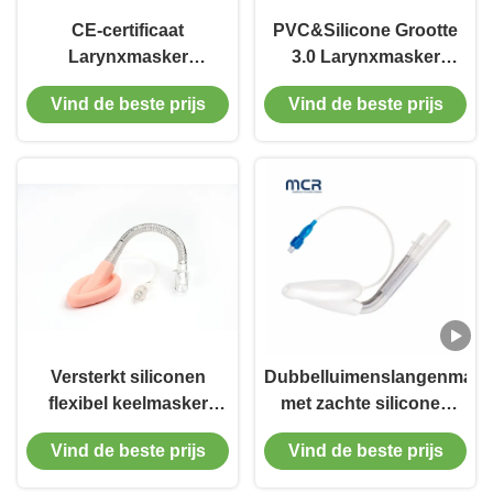
CE-certificaat
PVC&Silicone Grootte
Larynxmasker
3.0 Larynxmasker
luchtwegen Grootte 4.0
Luchtweg Voor
Vind de beste prijs
Vind de beste prijs
Ethyleenoxide
Intubatie
sterilisatie
Versterkt siliconen
Dubbelluimenslangenmask
flexibel keelmasker
met zachte siliconen
luchtweg LAM Medisch
manchet
Vind de beste prijs
Vind de beste prijs
verbruiksmateriaal