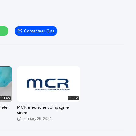
Contacteer Ons
00:45
01:12
heter
MCR medische compagnie
video
January 26, 2024