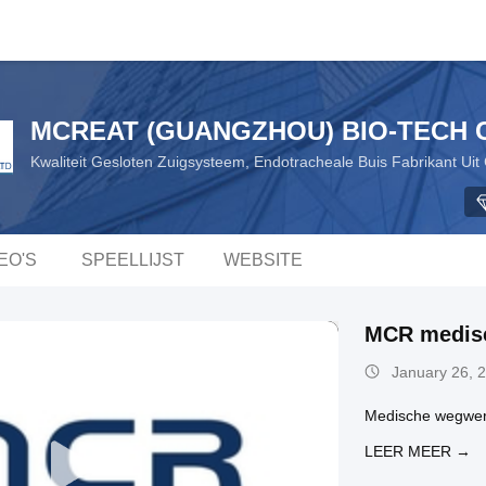
MCREAT (GUANGZHOU) BIO-TECH C
Kwaliteit Gesloten Zuigsysteem, Endotracheale Buis Fabrikant Uit
EO'S
SPEELLIJST
WEBSITE
MCR medisc
January 26, 
Medische wegwerp
LEER MEER →