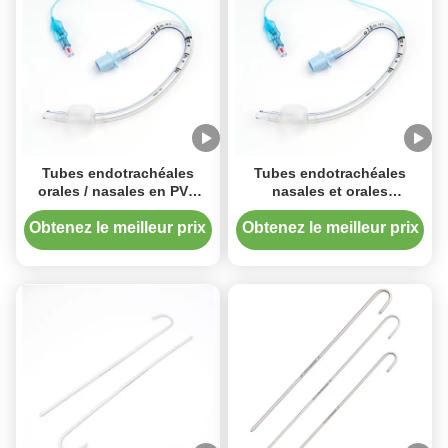
Tubes endotrachéales
Tubes endotrachéales
orales / nasales en PVC
nasales et orales
préformées avec / sans
résistantes aux
manchette
rebondissements avec port
Obtenez le meilleur prix
Obtenez le meilleur prix
d'aspiration