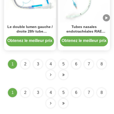
Le double lumen gauche /
Tubes nasales
droite 28fr tube
endotrachéales RAE
endotrachéal nasal PU
préformées avec menottes
pour la chirurgie
Obtenez le meilleur prix
Obtenez le meilleur prix
1
2
3
4
5
6
7
8
1
2
3
4
5
6
7
8