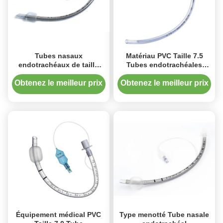
Tubes nasaux
Matériau PVC Taille 7.5
endotrachéaux de taille
Tubes endotrachéales
approuvée ISO 10.0 pour
nasales avec dispositif
l'intubation
médical pré-chargé à stylet
Obtenez le meilleur prix
Obtenez le meilleur prix
Équipement médical PVC
Type menotté Tube nasale