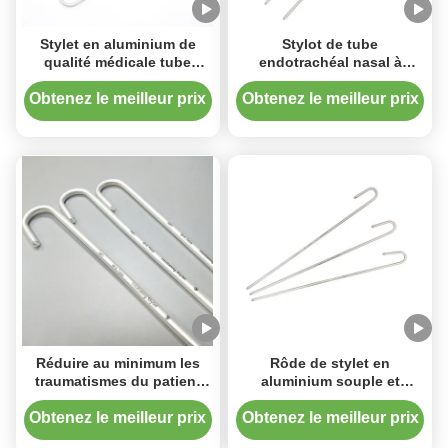
Stylet en aluminium de
Stylot de tube
qualité médicale tube
endotrachéal nasal à
nasale endotrachéal
manche en PVC lisse
flexible et jetable
jetable pour l'aide à
Obtenez le meilleur prix
Obtenez le meilleur prix
l'intubation
Réduire au minimum les
Rôde de stylet en
traumatismes du patient
aluminium souple et
Stylet de tube
jetable pour tube
endotrachéal nasal avec
endotrachéal nasal
Obtenez le meilleur prix
Obtenez le meilleur prix
matériau en PVC en