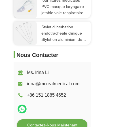
fournitures médicales
PVC masque laryngaire
jetable voie respiratoire
avec manchette douce
Stylet d'intubation
endotrachéale clinique
Stylet en aluminium de
qualité médicale jetable
Nous Contacter
Ms. Irina Li
irina@mcreatmedical.com
+86 151 1885 4652
Contactez-Nous Maintenant