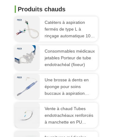
Produits chauds
Catéters à aspiration
fermés de type L à
rinçage automatique 10 à
72 heures Coude pivotant
double pour l'hôpital
Consommables médicaux
jetables Porteur de tube
endotrachéal (fixeur)
Une brosse à dents en
éponge pour soins
buccaux à aspiration
jetable pour le patient en
soins intensifs
Vente à chaud Tubes
endotrachéaux renforcés
à manchette en PU
jetables avec port suctin