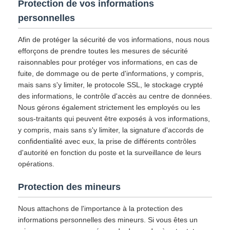
Protection de vos informations
personnelles
Afin de protéger la sécurité de vos informations, nous nous
efforçons de prendre toutes les mesures de sécurité
raisonnables pour protéger vos informations, en cas de
fuite, de dommage ou de perte d'informations, y compris,
mais sans s'y limiter, le protocole SSL, le stockage crypté
des informations, le contrôle d'accès au centre de données.
Nous gérons également strictement les employés ou les
sous-traitants qui peuvent être exposés à vos informations,
y compris, mais sans s'y limiter, la signature d'accords de
confidentialité avec eux, la prise de différents contrôles
d'autorité en fonction du poste et la surveillance de leurs
opérations.
Protection des mineurs
Nous attachons de l'importance à la protection des
informations personnelles des mineurs. Si vous êtes un