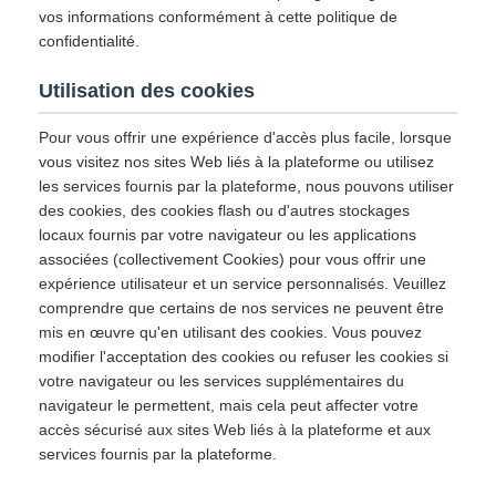
vos informations conformément à cette politique de
confidentialité.
Utilisation des cookies
Pour vous offrir une expérience d'accès plus facile, lorsque
vous visitez nos sites Web liés à la plateforme ou utilisez
les services fournis par la plateforme, nous pouvons utiliser
des cookies, des cookies flash ou d'autres stockages
locaux fournis par votre navigateur ou les applications
associées (collectivement Cookies) pour vous offrir une
expérience utilisateur et un service personnalisés. Veuillez
comprendre que certains de nos services ne peuvent être
mis en œuvre qu'en utilisant des cookies. Vous pouvez
modifier l'acceptation des cookies ou refuser les cookies si
votre navigateur ou les services supplémentaires du
navigateur le permettent, mais cela peut affecter votre
accès sécurisé aux sites Web liés à la plateforme et aux
services fournis par la plateforme.