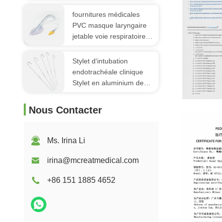
jetables avec port suctin
fournitures médicales
PVC masque laryngaire
jetable voie respiratoire
avec manchette douce
Stylet d'intubation
endotrachéale clinique
Stylet en aluminium de
qualité médicale jetable
FDA
Nous Contacter
Ms. Irina Li
irina@mcreatmedical.com
+86 151 1885 4652