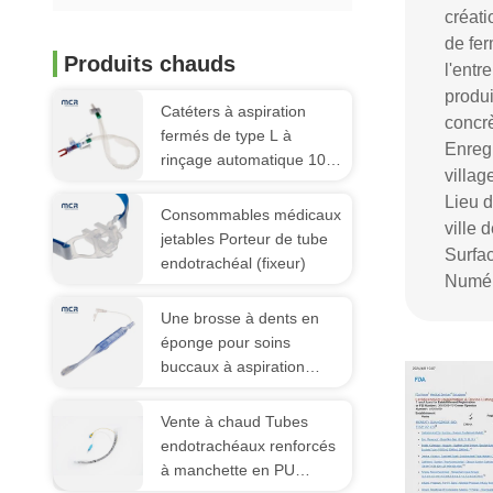
créati
de fer
Produits chauds
l'entr
produi
Catéters à aspiration
concrè
fermés de type L à
Enregi
rinçage automatique 10 à
villag
72 heures Coude pivotant
Lieu d
double pour l'hôpital
Consommables médicaux
ville 
jetables Porteur de tube
Surfac
endotrachéal (fixeur)
Numér
Une brosse à dents en
éponge pour soins
buccaux à aspiration
jetable pour le patient en
soins intensifs
Vente à chaud Tubes
endotrachéaux renforcés
à manchette en PU