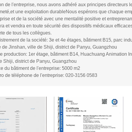
on de l'entreprise, nous avons adhéré aux principes directeurs les 
meté,et une exploitation durableNous espérons que chaque empl
eprise et de la société avec une mentalité positive et entrepre
ra et vendra en toute sécurité des dispositifs médicaux efficaces
te de tous les collègues.
strement de la société: 3e et 4e étages, bâtiment B15, parc ind
e de Jinshan, ville de Shiji, district de Panyu, Guangzhou
e production: 1er étage, bâtiment B14, Huachuang Animation Ind
de Shiji, district de Panyu, Guangzhou
e du bâtiment de l'entreprise: 5000 m2
o de téléphone de l'entreprise: 020-3156 0583