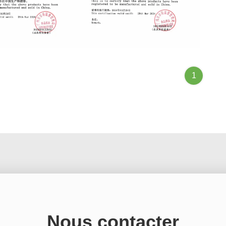
en Cannula FSC
Suction Liner Bag FSC
1
Nous contacter