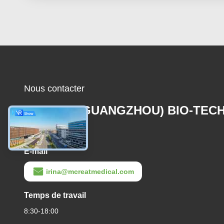
Nous contacter
MCREAT (GUANGZHOU) BIO-TEC
CO.,LTD
E-mail
irina@mcreatmedical.com
Temps de travail
8:30-18:00