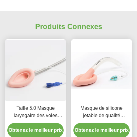
Produits Connexes
Taille 5.0 Masque
Masque de silicone
laryngaire des voies
jetable de qualité
respiratoires des voies
médicale pour le larynx
Obtenez le meilleur prix
respiratoires du tube
Obtenez le meilleur prix
Intubation Tubes LMA