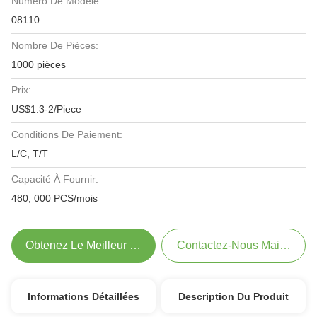
Numéro De Modèle:
08110
Nombre De Pièces:
1000 pièces
Prix:
US$1.3-2/Piece
Conditions De Paiement:
L/C, T/T
Capacité À Fournir:
480, 000 PCS/mois
Obtenez Le Meilleur Prix
Contactez-Nous Maintenant
Informations Détaillées
Description Du Produit