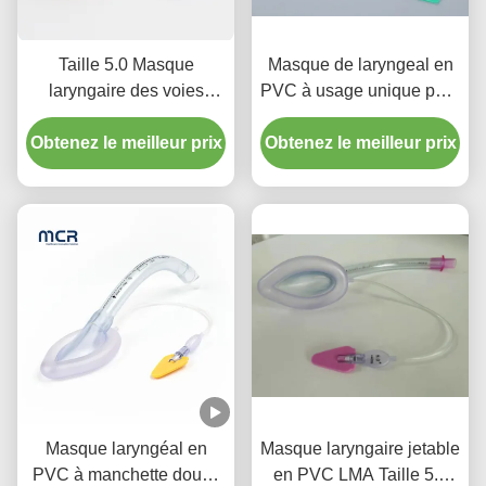
Taille 5.0 Masque
Masque de laryngeal en
laryngaire des voies
PVC à usage unique pour
respiratoires des voies
les voies respiratoires
Obtenez le meilleur prix
respiratoires du tube
Obtenez le meilleur prix
pour nourrissons et
laryngaire Silicone pour
enfants
usage adulte
Masque laryngéal en
Masque laryngaire jetable
PVC à manchette douce
en PVC LMA Taille 5.0