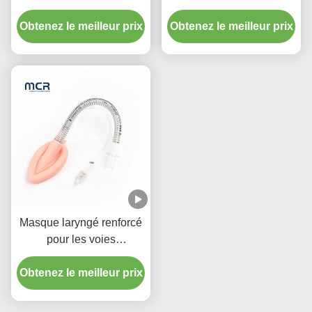
avec code de couleur
Intubation avec barre
Obtenez le meilleur prix
Obtenez le meilleur prix
pour usage adulte
Masque laryngé renforcé
pour les voies
respiratoires avec
Obtenez le meilleur prix
manchette en silicone