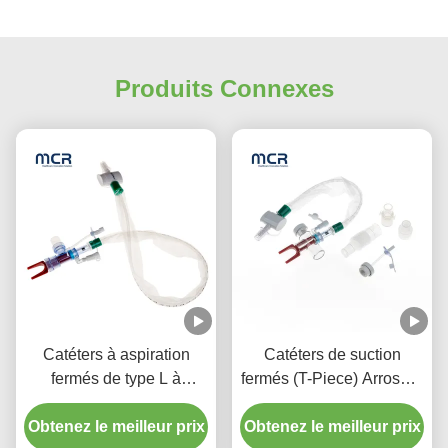
Produits Connexes
Catéters à aspiration
Catéters de suction
fermés de type L à
fermés (T-Piece) Arroseur
rinçage automatique 10 à
automatique 72H Pour
72 heures Coude pivotant
Obtenez le meilleur prix
Obtenez le meilleur prix
adulte