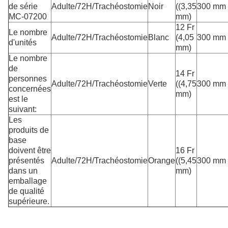
de série
Adulte/72H/Trachéostomie
Noir
((3,35
300 mm
MC-07200
mm)
12 Fr
Le nombre
Adulte/72H/Trachéostomie
Blanc
(4,05
300 mm
d'unités
mm)
Le nombre
de
14 Fr
personnes
Adulte/72H/Trachéostomie
Verte
((4,75
300 mm
concernées
mm)
est le
suivant:
Les
produits de
base
doivent être
16 Fr
présentés
Adulte/72H/Trachéostomie
Orange
((5,45
300 mm
dans un
mm)
emballage
de qualité
supérieure.