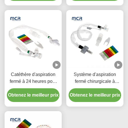
double pour l'hôpital
Catéthère d'aspiration
Système d'aspiration
fermé à 24 heures pour
fermé chirurgicale à
enfant avec trois
usage unique Nouveaux-
Obtenez le meilleur prix
connecteurs en pièce Y
Obtenez le meilleur prix
nés/pédiatrie-coudes