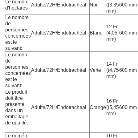
Le nombre
Adulte/72H/Endotrachéal
Noir
((3,35
600 mm
d'hectares
mm)
Le nombre
de
12 Fr
personnes
Adulte/72H/Endotrachéal
Blanc
(4,05
600 mm
concernées
mm)
est le
suivant:
Le nombre
de
14 Fr
personnes
Adulte/72H/Endotrachéal
Verte
((4,75
600 mm
concernées
mm)
est le
suivant:
Le produit
doit être
16 Fr
présenté
Adulte/72H/Endotrachéal
Orange
((5,45
600 mm
dans un
mm)
emballage
de qualité.
Le numéro
10 Fr