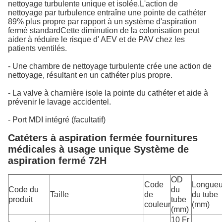
nettoyage turbulente unique et isolée.L'action de
nettoyage par turbulence entraîne une pointe de cathéter
89% plus propre par rapport à un système d'aspiration
fermé standardCette diminution de la colonisation peut
aider à réduire le risque d' AEV et de PAV chez les
patients ventilés.
- Une chambre de nettoyage turbulente crée une action de
nettoyage, résultant en un cathéter plus propre.
- La valve à charnière isole la pointe du cathéter et aide à
prévenir le lavage accidentel.
- Port MDI intégré (facultatif)
Catéters à aspiration fermée fournitures
médicales à usage unique Système de
aspiration fermé 72H
OD
Code
Longueu
Code du
du
Taille
de
du tube
produit
tube
couleur
(mm)
(mm)
10 Fr