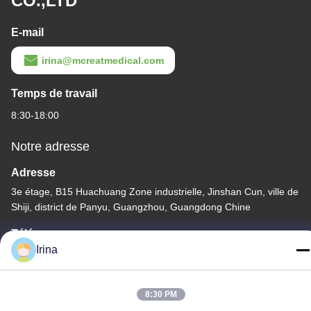
CO.,LTD
E-mail
irina@mcreatmedical.com
Temps de travail
8:30-18:00
Notre adresse
Adresse
3e étage, B15 Huachuang Zone industrielle, Jinshan Cun, ville de
Shiji, district de Panyu, Guangzhou, Guangdong Chine
Télégramme
Irina
86-020-3156-0583
8:30 PM