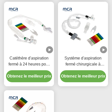
Catéthère d'aspiration
Système d'aspiration
fermé à 24 heures pour
fermé chirurgicale à
enfant avec trois
usage unique Nouveaux-
Obtenez le meilleur prix
connecteurs en pièce Y
Obtenez le meilleur prix
nés/pédiatrie-coudes