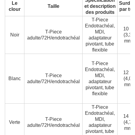
Spécification
Le
Surdo
Taille
et description
clour
par tu
des produits
T-Piece
Endotrachéal,
10 Fr
T-Piece
MDI,
Noir
(3,35
adulte/72H/endotrachéal
adaptateur
mm)
pivotant, tube
flexible
T-Piece
Endotrachéal,
12 Fr
T-Piece
MDI,
Blanc
(4,05
adulte/72H/endotrachéal
adaptateur
mm)
pivotant, tube
flexible
T-Piece
Endotrachéal,
14 Fr
T-Piece
MDI,
Verte
(4,75
adulte/72H/endotrachéal
adaptateur
mm)
pivotant, tube