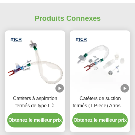
Produits Connexes
Catéters à aspiration
Catéters de suction
fermés de type L à
fermés (T-Piece) Arroseur
rinçage automatique 10 à
automatique 72H Pour
72 heures Coude pivotant
Obtenez le meilleur prix
Obtenez le meilleur prix
adulte
double pour l'hôpital