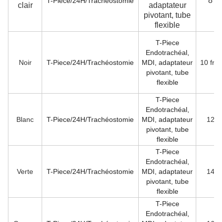
8 Fr
T-Piece/24H/Trachéostomie
clair
adaptateur
pivotant, tube
flexible
T-Piece
Endotrachéal,
Noir
T-Piece/24H/Trachéostomie
MDI, adaptateur
10 fra
pivotant, tube
flexible
T-Piece
Endotrachéal,
Blanc
T-Piece/24H/Trachéostomie
MDI, adaptateur
12 F
pivotant, tube
flexible
T-Piece
Endotrachéal,
Verte
T-Piece/24H/Trachéostomie
MDI, adaptateur
14 F
pivotant, tube
flexible
T-Piece
Endotrachéal,