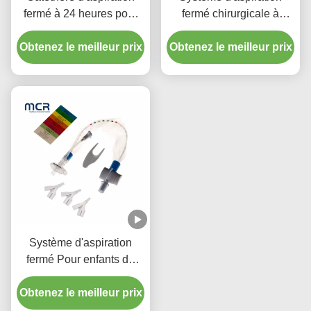
fermé à 24 heures pour
fermé chirurgicale à
enfant avec trois
usage unique Nouveaux-
Obtenez le meilleur prix
connecteurs en pièce Y
Obtenez le meilleur prix
nés/pédiatrie-coudes
Système d'aspiration
fermé Pour enfants de
type 72H
Obtenez le meilleur prix