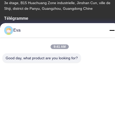
3e étage, B15 Huachuang Zone industrielle, Jinshan Cun, ville de
Shiji, district de Panyu, Guangzhou, Guangdong Chine
Télégramme
86-020-3156-0583
Eva
9:41 AM
Chine Bonne qualité Système d'aspiration fermé Le fournisseur.
Good day, what product are you looking for?
-2026 MCREAT (GUANGZHOU) BIO-TECH CO.,LTD Tous les
droits réservés.
Politique de confidentialité
|
Plan du site