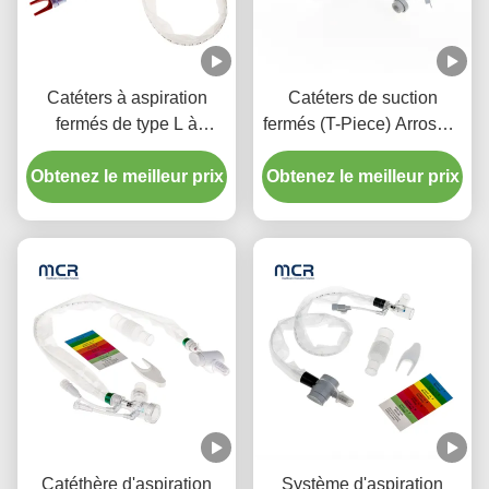
Catéters à aspiration
Catéters de suction
fermés de type L à
fermés (T-Piece) Arroseur
rinçage automatique 10 à
automatique 72H Pour
72 heures Coude pivotant
Obtenez le meilleur prix
Obtenez le meilleur prix
adulte
double pour l'hôpital
Catéthère d'aspiration
Système d'aspiration