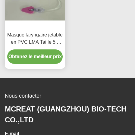
Masque laryngaire jetable
en PVC LMA Taille 5.0
Intubation avec barre
Obtenez le meilleur prix
pour usage adulte
Nous contacter
MCREAT (GUANGZHOU) BIO-TECH
CO.,LTD
E-mail