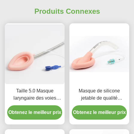
Produits Connexes
Taille 5.0 Masque
Masque de silicone
laryngaire des voies
jetable de qualité
respiratoires des voies
médicale pour le larynx
Obtenez le meilleur prix
respiratoires du tube
Obtenez le meilleur prix
Intubation Tubes LMA
laryngaire Silicone pour
usage adulte