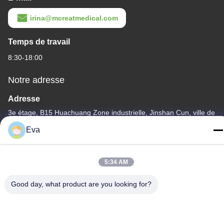
irina@mcreatmedical.com
Temps de travail
8:30-18:00
Notre adresse
Adresse
3e étage, B15 Huachuang Zone industrielle, Jinshan Cun, ville de
Shiji, district de Panyu, Guangzhou, Guangdong Chine
Eva
Télégramme
86-020-3156-0583
5:34 AM
Good day, what product are you looking for?
Chine Bonne qualité Système d'aspiration fermé Le fournisseur.