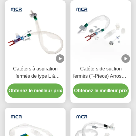
Catéters à aspiration
Catéters de suction
fermés de type L à
fermés (T-Piece) Arroseur
rinçage automatique 10 à
automatique 72H Pour
72 heures Coude pivotant
Obtenez le meilleur prix
Obtenez le meilleur prix
adulte
double pour l'hôpital