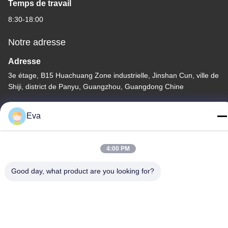
Temps de travail
8:30-18:00
Notre adresse
Adresse
3e étage, B15 Huachuang Zone industrielle, Jinshan Cun, ville de
Shiji, district de Panyu, Guangzhou, Guangdong Chine
Télégramme
Eva
86-020-3156-0583
4:00 PM
Good day, what product are you looking for?
Chine Bonne qualité Système d'aspiration fermé Le fournisseur.
-2026 MCREAT (GUANGZHOU) BIO-TECH CO.,LTD Tous les
droits réservés.
Politique de confidentialité
|
Plan du site