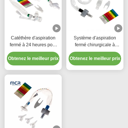
Catéthère d'aspiration
Système d'aspiration
fermé à 24 heures pour
fermé chirurgicale à
enfant avec trois
usage unique Nouveaux-
Obtenez le meilleur prix
connecteurs en pièce Y
Obtenez le meilleur prix
nés/pédiatrie-coudes