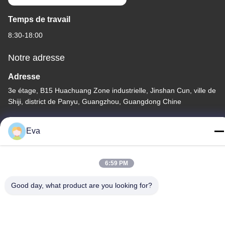
Temps de travail
8:30-18:00
Notre adresse
Adresse
3e étage, B15 Huachuang Zone industrielle, Jinshan Cun, ville de
Shiji, district de Panyu, Guangzhou, Guangdong Chine
Télégramme
Eva
86-020-3156-0583
6:59 PM
Good day, what product are you looking for?
Chine Bonne qualité Système d'aspiration fermé Le fournisseur.
-2026 MCREAT (GUANGZHOU) BIO-TECH CO.,LTD Tous les
droits réservés.