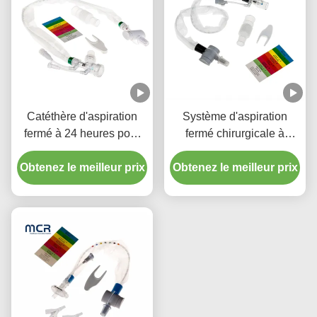
Catéthère d'aspiration
Système d'aspiration
fermé à 24 heures pour
fermé chirurgicale à
enfant avec trois
usage unique Nouveaux-
Obtenez le meilleur prix
connecteurs en pièce Y
Obtenez le meilleur prix
nés/pédiatrie-coudes