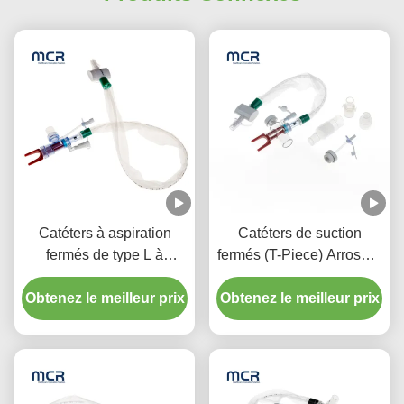
Catéters à aspiration
Catéters de suction
fermés de type L à
fermés (T-Piece) Arroseur
rinçage automatique 10 à
automatique 72H Pour
72 heures Coude pivotant
Obtenez le meilleur prix
Obtenez le meilleur prix
adulte
double pour l'hôpital