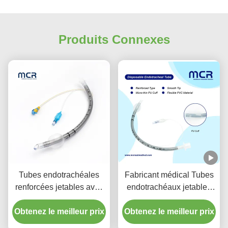
Produits Connexes
Tubes endotrachéales
Fabricant médical Tubes
renforcées jetables avec
endotrachéaux jetables
port d'aspiration pour la
renforcés sans DEHP
Obtenez le meilleur prix
prévention de la VAP
Obtenez le meilleur prix