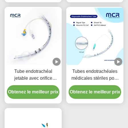
Tube endotrachéal
Tubes endotrachéales
jetable avec orifice
médicales stériles pour
d'aspiration - PVC
toutes les tailles avec CE
Obtenez le meilleur prix
transparent sans DEHP
Obtenez le meilleur prix
ISO
pour une garantie de
qualité de cinq ans