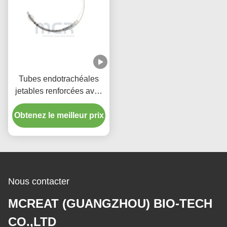
Tubes endotrachéales
jetables renforcées avec
port d'aspiration micro-
Obtenez le meilleur prix
mince menotté en PU
Nous contacter
MCREAT (GUANGZHOU) BIO-TECH
CO.,LTD