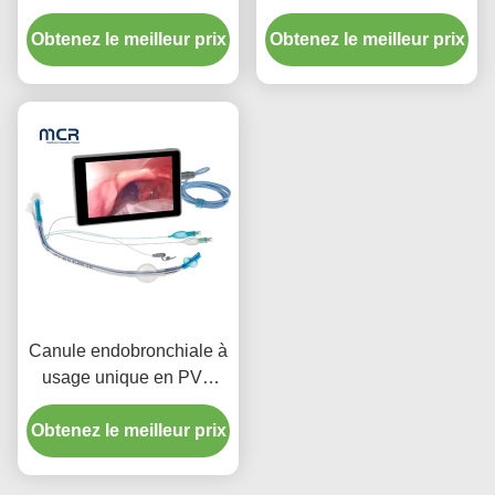
endotrachéal à double
lumineux sans caméra
lumen avec manchette en
Obtenez le meilleur prix
Obtenez le meilleur prix
PU
Canule endobronchiale à
usage unique en PVC
pour appareil photo
Obtenez le meilleur prix
lumineux