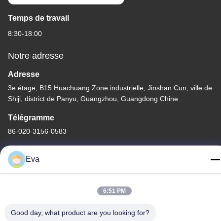
Temps de travail
8:30-18:00
Notre adresse
Adresse
3e étage, B15 Huachuang Zone industrielle, Jinshan Cun, ville de
Shiji, district de Panyu, Guangzhou, Guangdong Chine
Télégramme
86-020-3156-0583
Eva
Chine Bonne qualité Système d'aspiration fermé Le fournisseur.
6:51 PM
-2026 MCREAT (GUANGZHOU) BIO-TECH CO.,LTD Tous les
Good day, what product are you looking for?
droits réservés.