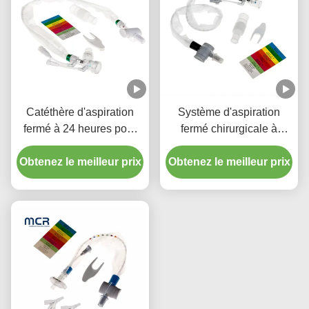
Catéthère d'aspiration
Système d'aspiration
fermé à 24 heures pour
fermé chirurgicale à
enfant avec trois
usage unique Nouveaux-
Obtenez le meilleur prix
connecteurs en pièce Y
Obtenez le meilleur prix
nés/pédiatrie-coudes