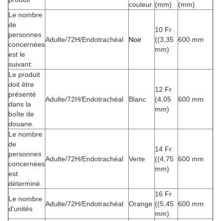
couleur
(mm)
(mm)
Le nombre
de
10 Fr
personnes
Adulte/72H/Endotrachéal
Noir
((3,35
600 mm
concernées
mm)
est le
suivant:
Le produit
doit être
12 Fr
présenté
Adulte/72H/Endotrachéal
Blanc
(4,05
600 mm
dans la
mm)
boîte de
douane.
Le nombre
de
14 Fr
personnes
Adulte/72H/Endotrachéal
Verte
((4,75
600 mm
concernées
mm)
est
déterminé.
16 Fr
Le nombre
Adulte/72H/Endotrachéal
Orange
((5,45
600 mm
d'unités
mm)