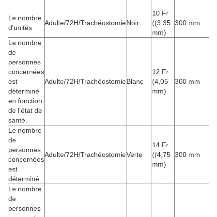
10 Fr
Le nombre
Adulte/72H/Trachéostomie
Noir
((3,35
300 mm
d'unités
mm)
Le nombre
de
personnes
concernées
12 Fr
est
Adulte/72H/Trachéostomie
Blanc
(4,05
300 mm
déterminé
mm)
en fonction
de l'état de
santé.
Le nombre
de
14 Fr
personnes
Adulte/72H/Trachéostomie
Verte
((4,75
300 mm
concernées
mm)
est
déterminé.
Le nombre
de
personnes