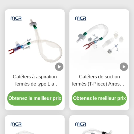
Catéters à aspiration
Catéters de suction
fermés de type L à
fermés (T-Piece) Arroseur
rinçage automatique 10 à
automatique 72H Pour
72 heures Coude pivotant
Obtenez le meilleur prix
Obtenez le meilleur prix
adulte
double pour l'hôpital