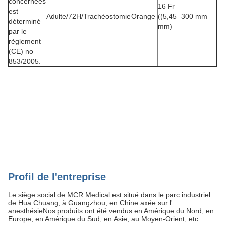
concernées
16 Fr
est
Adulte/72H/Trachéostomie
Orange
((5,45
300 mm
déterminé
mm)
par le
règlement
(CE) no
853/2005.
Profil de l'entreprise
Le siège social de MCR Medical est situé dans le parc industriel
de Hua Chuang, à Guangzhou, en Chine.axée sur l'
anesthésieNos produits ont été vendus en Amérique du Nord, en
Europe, en Amérique du Sud, en Asie, au Moyen-Orient, etc.