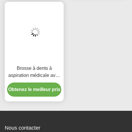
Brosse à dents à
Aspiration médicale
aspiration en silicone
Aspiration brosse à dents
médical pour l' hygiène
jetable Nettoyage buccal
Obtenez le meilleur prix
buccale
Obtenez le meilleur prix
pour adultes
Brosses à dents à
Tête de brosse en
aspiration médicale
silicone à poignée
jetables pour soins
transparente Brosse à