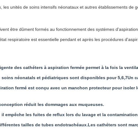
s, les unités de soins intensifs néonataux et autres établissements de g
ivent être dûment formés au fonctionnement des systèmes d'aspiration fe
état respiratoire est essentielle pendant et après les procédures d'aspir
gente des cathéters à aspiration fermée permet à la fois la ventila
soins néonatals et pédiatriques sont disponibles pour 5,6,7Un cat
spiration fermé est conçu avec un manchon protecteur pour isoler le
te conception réduit les dommages aux muqueuses.
 il empêche les fuites de reflux lors du lavage et la contamination
différentes tailles de tubes endotrachéaux.Les cathéters sont ma