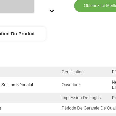
Obtenez Le Meille
ption Du Produit
Certification:
F
Né
 Suction Néonatal
Ouverture:
En
Impression De Logos:
Pe
e
Période De Garantie De Quali