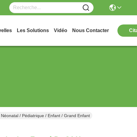
elles
Les Solutions
Vidéo
Nous Contacter
Cit
 Néonatal / Pédiatrique / Enfant / Grand Enfant