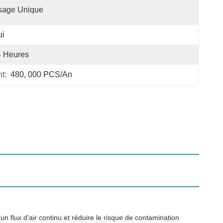
sage Unique
ui
4 Heures
t:
480, 000 PCS/an
n flux d'air continu et réduire le risque de contamination