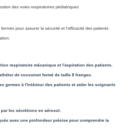
estion des voies respiratoires pédiatriques
rmés pour assurer la sécurité et l'efficacité des patients.
ation.
tion respiratoire mécanique et l'aspiration des patients.
héter de coussinet fermé de taille 8 franges.
s germes à l'intérieur des patients et aider les soignants
 par les sécrétions en aérosol.
rqués avec une profondeur précise pour comprendre la