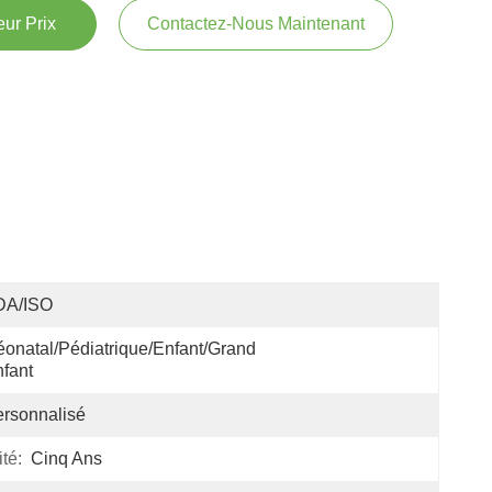
ur Prix
Contactez-Nous Maintenant
DA/ISO
onatal/pédiatrique/enfant/grand 
fant
rsonnalisé
té:
Cinq Ans