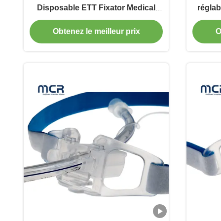
Disposable ETT Fixator Medical
réglab
Equipment
une int
Obtenez le meilleur prix
O
ce