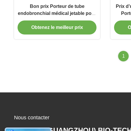
Bon prix Porteur de tube
Prix d
endobronchial médical jetable pour
Port
chirurgie
Utilisa
Obtenez le meilleur prix
O
1
Nous contacter
MCREAT (GUANGZHOU) BIO-TEC