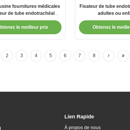
'usine fournitures médicales
Fixateur de tube endot
eur de tube endotrachéal
adultes ou enf
tion pour la fixation de tube
btenez le meilleur prix
Obtenez le meille
endotrachéal
2
3
4
5
6
7
8
Lien Rapide
À propos de nous
H