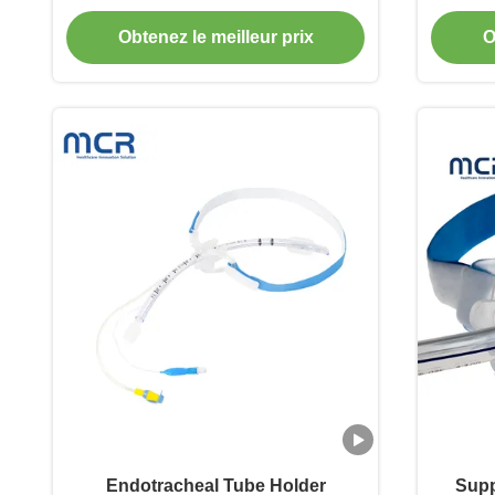
morsu
Obtenez le meilleur prix
O
Endotracheal Tube Holder
Supp