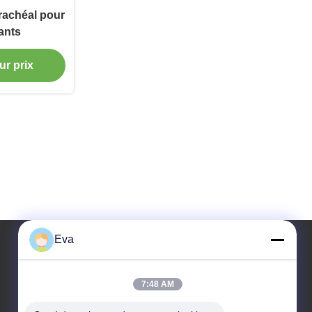
rachéal pour
ants
ur prix
Eva
Notre adresse
7:48 AM
Adresse