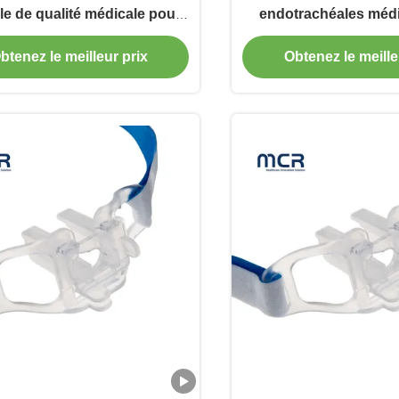
le de qualité médicale pour
endotrachéales méd
ubation orale sécurisée avec
tissées
btenez le meilleur prix
Obtenez le meille
rtification ISO/FDA/OEM