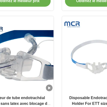
btenez le meilleur prix
Obtenez le meille
eur de tube endotrachéal
Disposable Endotra
e sans latex avec blocage de
Holder For ETT size