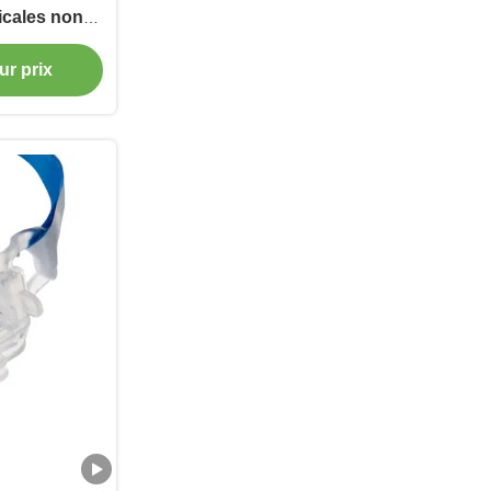
icales non
ur prix