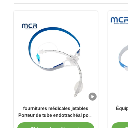
fournitures médicales jetables
Équip
Porteur de tube endotrachéal pour
adultes et enfants