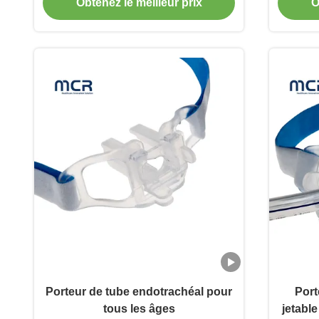
Obtenez le meilleur prix
O
Porteur de tube endotrachéal pour
Port
tous les âges
jetabl