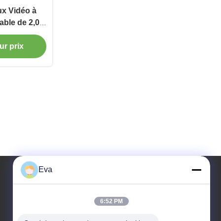
ux Vidéo à
able de 2,0
ur prix
Eva
Notre adresse
6:52 PM
Adresse