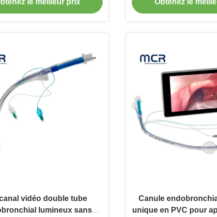
btenez le meilleur prix
Obtenez le meille
canal vidéo double tube
Canule endobronchia
bronchial lumineux sans
unique en PVC pour ap