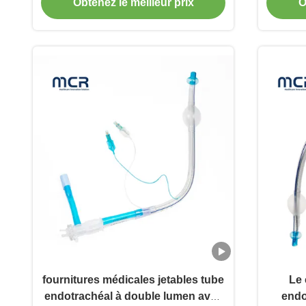
Obtenez le meilleur prix
O
fournitures médicales jetables tube
Le 
endotrachéal à double lumen avec
endo