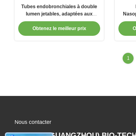
Tubes endobronchiales à double
lumen jetables, adaptées aux
Nasop
chaînes vidéo
pou
Obtenez le meilleur prix
O
1
Nous contacter
MCREAT (GUANGZHOU) BIO-TEC