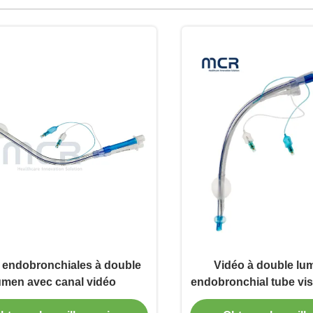
 endobronchiales à double
Vidéo à double lu
umen avec canal vidéo
endobronchial tube vis
clair