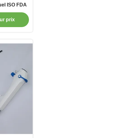
uel ISO FDA
ur prix