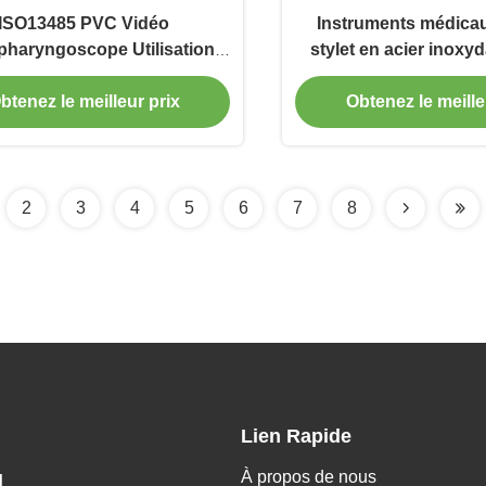
ISO13485 PVC Vidéo
Instruments médica
haryngoscope Utilisation
stylet en acier inoxyd
r l'intubation des voies
mm
btenez le meilleur prix
Obtenez le meille
respiratoires
2
3
4
5
6
7
8
Lien Rapide
À propos de nous
H