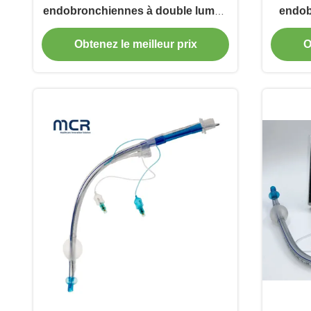
endobronchiennes à double lumen
endob
avec canal vidéo
Obtenez le meilleur prix
O