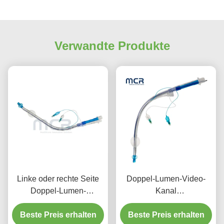
Verwandte Produkte
Linke oder rechte Seite
Doppel-Lumen-Video-
Doppel-Lumen-
Kanal
Endobronchialröhre mit
Endobronchialröhre
Beste Preis erhalten
Video-Kanal
visuelle orale PVC Plain
Beste Preis erhalten