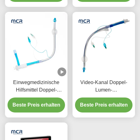
Einwegmedizinische
Video-Kanal Doppel-
Hilfsmittel Doppel-
Lumen-
Lumen-
Endobronchialröhre ohne
Endotrachealröhre mit
Beste Preis erhalten
Beste Preis erhalten
Kamera
PU-Mikro-
Dünnmanschette