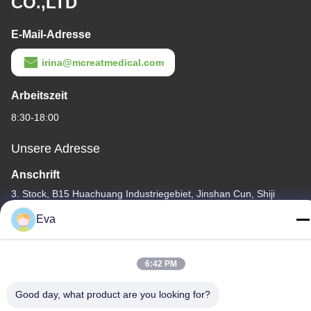
CO.,LTD
E-Mail-Adresse
irina@mcreatmedical.com
Arbeitszeit
8:30-18:00
Unsere Adresse
Anschrift
3. Stock, B15 Huachuang Industriegebiet, Jinshan Cun, Shiji
Stadt, Bezirk Panyu, Guangzhou, Guangdong China
Eva
Tel.
86-020-3156-0583
6:42 PM
Good day, what product are you looking for?