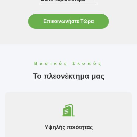
MCR έχει λάβει πιστοποίηση GMP, ISO 13485, και π...
Επικοινωνήστε Τώρα
Βασικός Σκοπός
Το πλεονέκτημα μας
Υψηλής ποιότητας