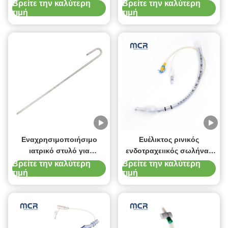
Luer Lock
Endotracheal Tube Holder
Βρείτε την καλύτερη
Βρείτε την καλύτερη
τιμή
τιμή
για βελτιωμένη άνεση του
ασθενούς
Εναχρησιμοποιήσιμο
Ευέλικτος ρινικός
ιατρικό στυλό για
ενδοτραχειικός σωλήνας
ενδοτραχείο
με μαλακό μπαλόνι για
Βρείτε την καλύτερη
Βρείτε την καλύτερη
τιμή
τιμή
μειωμένη συχνότητα
εμφάνισης VAP