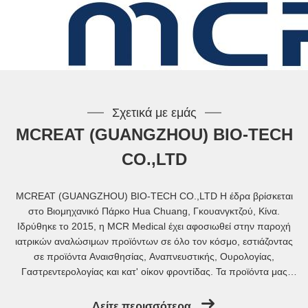
Σχετικά με εμάς
MCREAT (GUANGZHOU) BIO-TECH
CO.,LTD
MCREAT (GUANGZHOU) BIO-TECH CO.,LTD Η έδρα βρίσκεται
στο Βιομηχανικό Πάρκο Hua Chuang, Γκουανγκτζού, Κίνα.
Ιδρύθηκε το 2015, η MCR Medical έχει αφοσιωθεί στην παροχή
ιατρικών αναλώσιμων προϊόντων σε όλο τον κόσμο, εστιάζοντας
σε προϊόντα Αναισθησίας, Αναπνευστικής, Ουρολογίας,
Γαστρεντερολογίας και κατ' οίκον φροντίδας. Τα προϊόντα μας
έχουν πωληθεί στη Βόρεια Αμερική, την Ευρώπη, τη Νότια
Αμερική, την Ασία, τη Μέση Ανατολή και ούτω καθεξής.Τώρα η
Δείτε περισσότερα