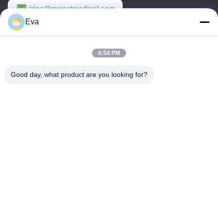
irina@mcreatmedical.com
Eva
Εργασιακό χρόνο
8:30-18:00
4:54 PM
Η διεύθυνσή μας
Good day, what product are you looking for?
Διεύθυνση
3ος όροφος, Β15 Βιομηχανική περιοχή Huachuang, Jinshan Cun,
πόλη Shiji, περιοχή Panyu, Guangzhou, Guangdong Κίνα
Τηλεφώνημα
86-020-3156-0583
Κίνα Καλή ποιότητα Κλειστό σύστημα αναρρόφησης
Προμηθευτής. -2026 MCREAT (GUANGZHOU) BIO-TECH