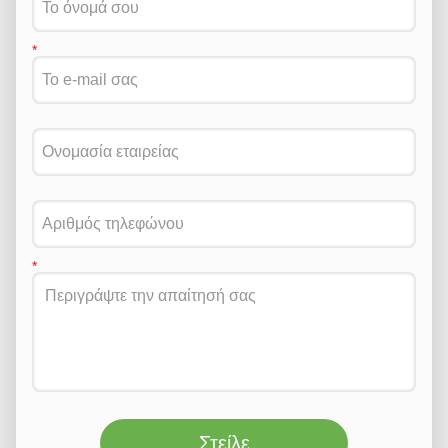
Στείλε