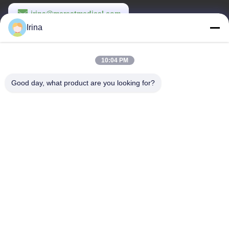
irina@mcreatmedical.com
Irina
Εργασιακό χρόνο
8:30-18:00
10:04 PM
Η διεύθυνσή μας
Good day, what product are you looking for?
Διεύθυνση
3ος όροφος, Β15 Βιομηχανική περιοχή Huachuang, Jinshan Cun,
πόλη Shiji, περιοχή Panyu, Guangzhou, Guangdong Κίνα
Τηλεφώνημα
86-020-3156-0583
Κίνα Καλή ποιότητα Κλειστό σύστημα αναρρόφησης
Προμηθευτής. -2026 MCREAT (GUANGZHOU) BIO-TECH