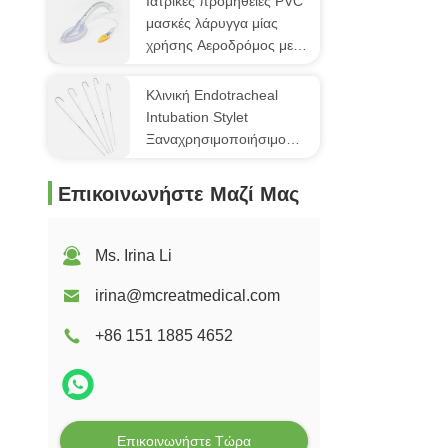
Ιατρικές προμήθειες PVC
μασκές λάρυγγα μίας
χρήσης Αεροδρόμος με
μαλακό μανσέτο
Κλινική Endotracheal
Intubation Stylet
Ξαναχρησιμοποιήσιμο
αλουμινένιο στυλό
ιατρικής ποιότητας
Επικοινωνήστε Μαζί Μας
Ms. Irina Li
irina@mcreatmedical.com
+86 151 1885 4652
Επικοινωνήστε Τώρα