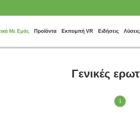
τικά Με Εμάς
Προϊόντα
Εκπομπή VR
Ειδήσεις
Λύσεις
Γενικές ερω
1