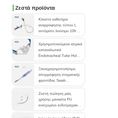
Ζεστά προϊόντα
Κλειστό καθετήρα
αναρρόφησης τύπου L
αυτόματο λούσιμο 10fr
72h διπλό
περιστρεφόμενο αγκώνα
Χρησιμοποιούμενα ιατρικά
για νοσοκομείο
καταναλωτικά
Endotracheal Tube Holder
(fixator)
Ξαναχρησιμοποιήσιμη
απορρόφηση στοματικής
φροντίδας Swab
Σφουγγάρι
οδοντόβουρτσα Για
Ζεστή πώληση μίας
ασθενή ICU
χρήσης μανικέτα PU
ενισχυμένο ενδοτραχιακό
σωλήνα με πύλη ρούχων