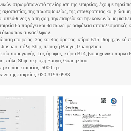
νικών στρωμάτωνΑπό την ίδρυση της εταιρείας, έχουμε τηρεί τις
ης αξιοπιστίας, της πρωτοβουλίας, της σταθερότητας,και βιώσιμ
αι υπεύθυνος για τη ζωή, την εταιρεία και την κοινωνία με μια 
εταιρεία θα παράγει και θα πωλεί με ασφάλεια αποτελεσματικές 
 όλων των συναδέλφων.
ώριση εταιρείας: 3ος και 4ος όροφος, κτίριο Β15, βιομηχανικό
 Jinshan, πόλη Shiji, περιοχή Panyu, Guangzhou
εσία παραγωγής: 1ος όροφος, κτίριο Β14, βιομηχανικό πάρκο 
an, πόλη Shiji, περιοχή Panyu, Guangzhou
ή κτιρίου εταιρείας: 5000 τ.μ.
ωνο της εταιρείας: 020-3156 0583