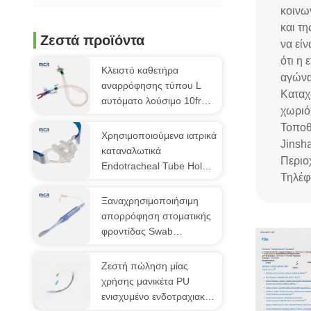
κοινω
και τ
Ζεστά προϊόντα
να είν
ότι η 
Κλειστό καθετήρα
αγώνα
αναρρόφησης τύπου L
Καταχ
αυτόματο λούσιμο 10fr
χωριό
72h διπλό
Τοποθ
περιστρεφόμενο αγκώνα
Χρησιμοποιούμενα ιατρικά
Jinsh
για νοσοκομείο
καταναλωτικά
Περιοχ
Endotracheal Tube Holder
Τηλέφ
(fixator)
Ξαναχρησιμοποιήσιμη
απορρόφηση στοματικής
φροντίδας Swab
Σφουγγάρι
οδοντόβουρτσα Για
Ζεστή πώληση μίας
ασθενή ICU
χρήσης μανικέτα PU
ενισχυμένο ενδοτραχιακό