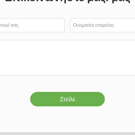
Στείλε