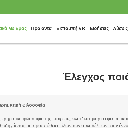
τικά Με Εμάς
Προϊόντα
Εκπομπή VR
Ειδήσεις
Λύσεις
Έλεγχος ποι
ιρηματική φιλοσοφία
χειρηματική φιλοσοφία της εταιρείας είναι "κατηγορία εφευρετι
αθοδηγώντας τις προσπάθειες όλων των συναδέλφων στην έννο