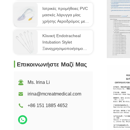
σωλήνα με πύλη ρούχων
Ιατρικές προμήθειες PVC
μασκές λάρυγγα μίας
χρήσης Αεροδρόμος με
μαλακό μανσέτο
Κλινική Endotracheal
Intubation Stylet
Ξαναχρησιμοποιήσιμο
αλουμινένιο στυλό
ιατρικής ποιότητας
FDA
Επικοινωνήστε Μαζί Μας
Ms. Irina Li
irina@mcreatmedical.com
+86 151 1885 4652