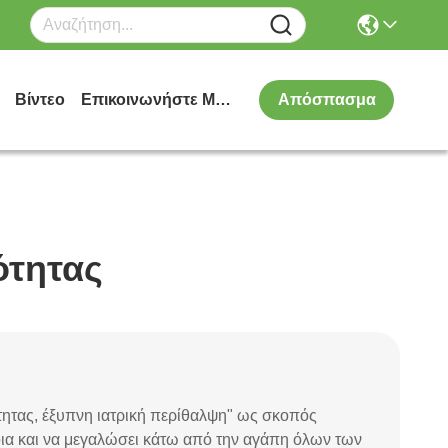
Βίντεο
Επικοινωνήστε Μαζί Μας
Απόσπασμα
ότητας
κότητας, έξυπνη ιατρική περίθαλψη" ως σκοπός
ια και να μεγαλώσει κάτω από την αγάπη όλων των