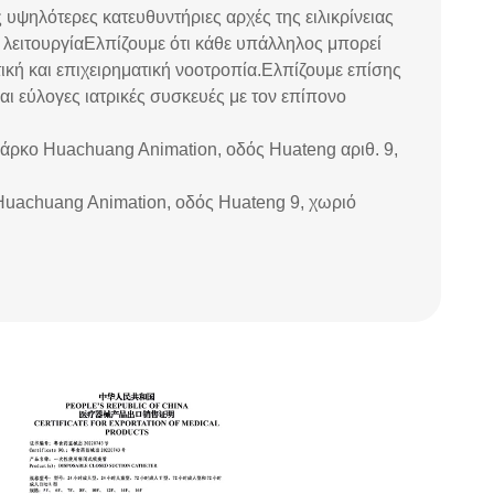
 υψηλότερες κατευθυντήριες αρχές της ειλικρίνειας
η λειτουργίαΕλπίζουμε ότι κάθε υπάλληλος μπορεί
θετική και επιχειρηματική νοοτροπία.Ελπίζουμε επίσης
και εύλογες ιατρικές συσκευές με τον επίπονο
 πάρκο Huachuang Animation, οδός Huateng αριθ. 9,
Huachuang Animation, οδός Huateng 9, χωριό