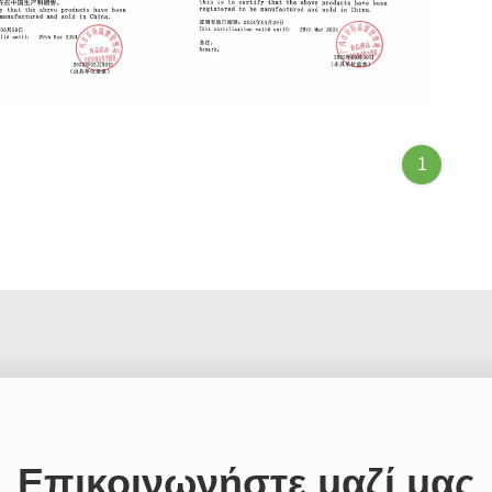
en Cannula FSC
Suction Liner Bag FSC
1
Επικοινωνήστε μαζί μας