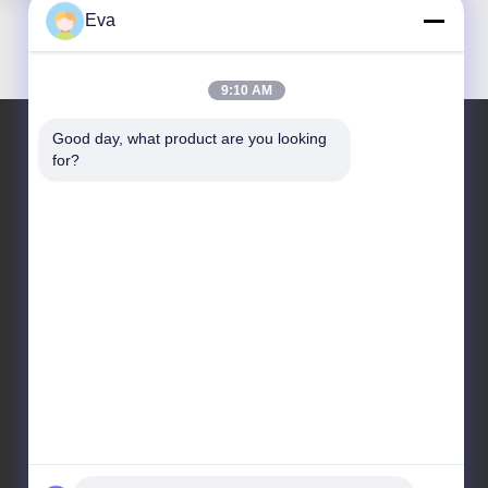
Eva
9:10 AM
Good day, what product are you looking 
for?
Η διεύθυνσή μας
Διεύθυνση
3ος όροφος, Β15 Βιομηχανική περιοχή Huachuang,
Jinshan Cun, πόλη Shiji, περιοχή Panyu, Guangzhou,
Guangdong Κίνα
Τηλεφώνημα
86-020-3156-0583