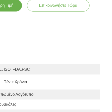
ερη Τιμή
Επικοινωνήστε Τώρα
E, ISO, FDA,FSC
:
Πέντε Χρόνια
υπωμένο Λογότυπο
ουσκάλες