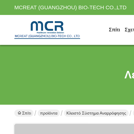
MCREAT (GUANGZHOU) BIO-TECH CO.,LTD
Σπίτι
Σχε
Λ
Σπίτι
προϊόντα
Κλειστό Σύστημα Αναρρόφησης