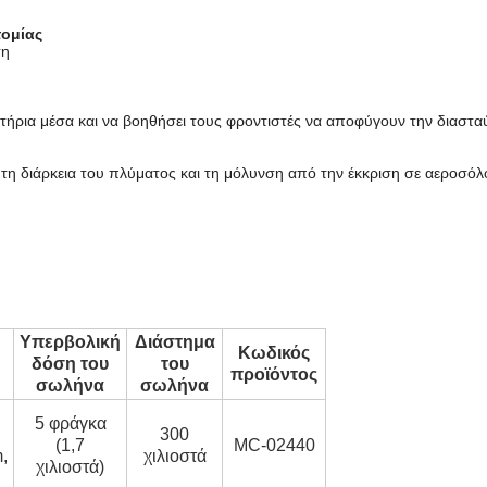
τομίας
ση
κτήρια μέσα και να βοηθήσει τους φροντιστές να αποφύγουν την διαστ
τη διάρκεια του πλύματος και τη μόλυνση από την έκκριση σε αεροσόλ
Υπερβολική
Διάστημα
Κωδικός
δόση του
του
προϊόντος
σωλήνα
σωλήνα
5 φράγκα
300
(1,7
MC-02440
,
χιλιοστά
χιλιοστά)