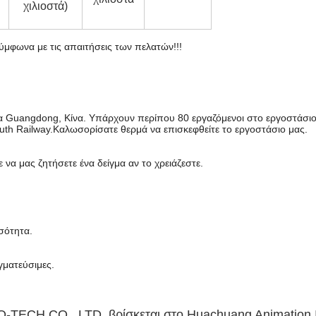
χιλιοστά)
φωνα με τις απαιτήσεις των πελατών!!!
ία Guangdong, Κίνα. Υπάρχουν περίπου 80 εργαζόμενοι στο εργοστάσι
th Railway.Καλωσορίσατε θερμά να επισκεφθείτε το εργοστάσιο μας.
α μας ζητήσετε ένα δείγμα αν το χρειάζεστε.
οσότητα.
γματεύσιμες.
CH CO., LTD. βρίσκεται στο Huachuang Animation Ind