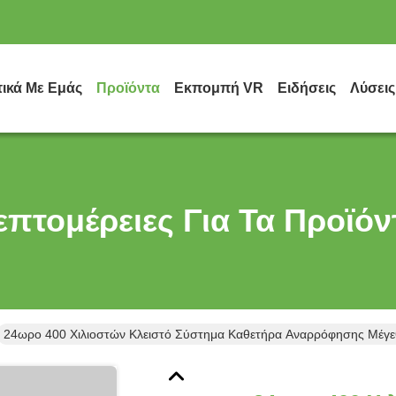
τικά Με Εμάς
Προϊόντα
Εκπομπή VR
Ειδήσεις
Λύσεις
επτομέρειες Για Τα Προϊόν
24ωρο 400 Χιλιοστών Κλειστό Σύστημα Καθετήρα Αναρρόφησης Μέγεθ