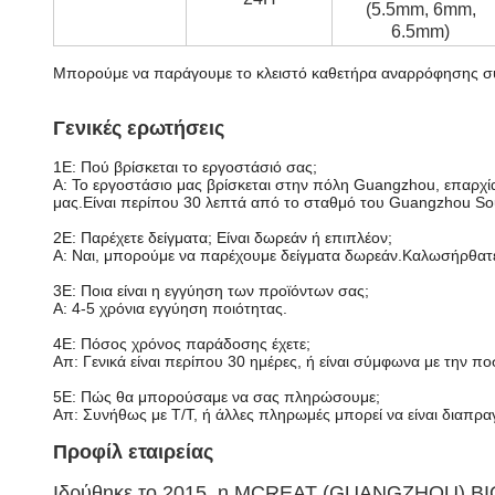
(5.5mm, 6mm,
6.5mm)
Μπορούμε να παράγουμε το κλειστό καθετήρα αναρρόφησης σύμ
Γενικές ερωτήσεις
1Ε: Πού βρίσκεται το εργοστάσιό σας;
Α: Το εργοστάσιο μας βρίσκεται στην πόλη Guangzhou, επαρχ
μας.Είναι περίπου 30 λεπτά από το σταθμό του Guangzhou Sou
2Ε: Παρέχετε δείγματα; Είναι δωρεάν ή επιπλέον;
Α: Ναι, μπορούμε να παρέχουμε δείγματα δωρεάν.Καλωσήρθατε ν
3Ε: Ποια είναι η εγγύηση των προϊόντων σας;
Α: 4-5 χρόνια εγγύηση ποιότητας.
4Ε: Πόσος χρόνος παράδοσης έχετε;
Απ: Γενικά είναι περίπου 30 ημέρες, ή είναι σύμφωνα με την π
5Ε: Πώς θα μπορούσαμε να σας πληρώσουμε;
Απ: Συνήθως με T/T, ή άλλες πληρωμές μπορεί να είναι διαπρα
Προφίλ εταιρείας
Ιδρύθηκε το 2015, η MCREAT (GUANGZHOU) BIO-TE