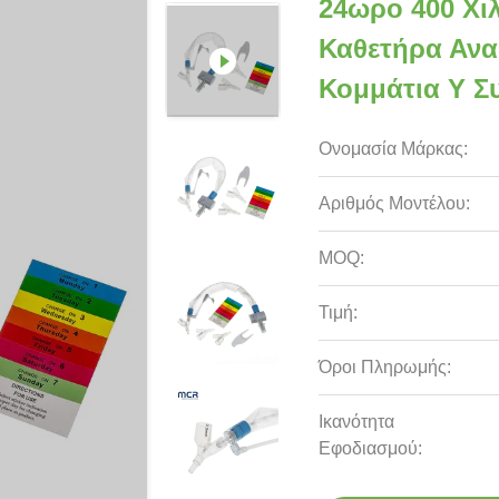
24ωρο 400 Χι
Καθετήρα Ανα
Κομμάτια Y Σ
Ονομασία Μάρκας:
Αριθμός Μοντέλου:
MOQ:
Τιμή:
Όροι Πληρωμής:
Ικανότητα
Εφοδιασμού: