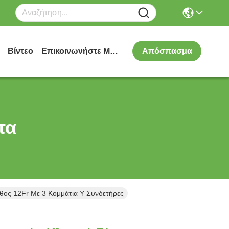
Βίντεο
Επικοινωνήστε Μαζί Μας
Απόσπασμα
τα
ος 12Fr Με 3 Κομμάτια Y Συνδετήρες