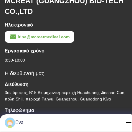
MCREAT (GUANGZHOU) BIO-TECH
CO.,LTD
Ηλεκτρονικό
irina@mcreatmedical.com
Εργασιακό χρόνο
8:30-18:00
Η διεύθυνσή μας
Διεύθυνση
3ος όροφος, Β15 Βιομηχανική περιοχή Huachuang, Jinshan Cun,
πόλη Shiji, περιοχή Panyu, Guangzhou, Guangdong Κίνα
Τηλεφώνημα
86-020-3156-0583
Eva