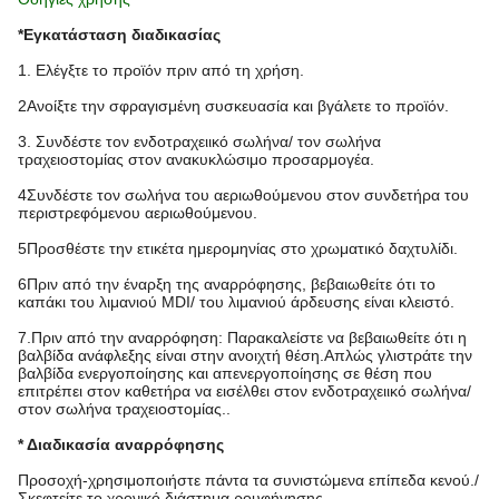
*Εγκατάσταση διαδικασίας
1. Ελέγξτε το προϊόν πριν από τη χρήση.
2Ανοίξτε την σφραγισμένη συσκευασία και βγάλετε το προϊόν.
3. Συνδέστε τον ενδοτραχειικό σωλήνα/ τον σωλήνα
τραχειοστομίας στον ανακυκλώσιμο προσαρμογέα.
4Συνδέστε τον σωλήνα του αεριωθούμενου στον συνδετήρα του
περιστρεφόμενου αεριωθούμενου.
5Προσθέστε την ετικέτα ημερομηνίας στο χρωματικό δαχτυλίδι.
6Πριν από την έναρξη της αναρρόφησης, βεβαιωθείτε ότι το
καπάκι του λιμανιού MDI/ του λιμανιού άρδευσης είναι κλειστό.
7.Πριν από την αναρρόφηση: Παρακαλείστε να βεβαιωθείτε ότι η
βαλβίδα ανάφλεξης είναι στην ανοιχτή θέση.Απλώς γλιστράτε την
βαλβίδα ενεργοποίησης και απενεργοποίησης σε θέση που
επιτρέπει στον καθετήρα να εισέλθει στον ενδοτραχειικό σωλήνα/
στον σωλήνα τραχειοστομίας..
* Διαδικασία αναρρόφησης
Προσοχή-χρησιμοποιήστε πάντα τα συνιστώμενα επίπεδα κενού./
Σκεφτείτε το χρονικό διάστημα ρουφήγησης