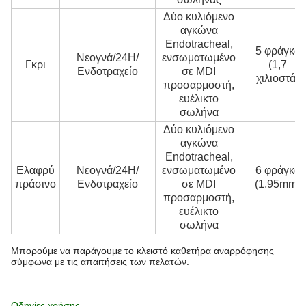
Δύο κυλιόμενο
αγκώνα
Endotracheal,
5 φράγκα
Νεογνά/24H/
ενσωματωμένο
Γκρι
(1,7
Ενδοτραχείο
σε MDI
χιλιοστά)
προσαρμοστή,
ευέλικτο
σωλήνα
Δύο κυλιόμενο
αγκώνα
Endotracheal,
Ελαφρύ
Νεογνά/24H/
ενσωματωμένο
6 φράγκα
πράσινο
Ενδοτραχείο
σε MDI
(1,95mm)
προσαρμοστή,
ευέλικτο
σωλήνα
Μπορούμε να παράγουμε το κλειστό καθετήρα αναρρόφησης
σύμφωνα με τις απαιτήσεις των πελατών.
Οδηγίες χρήσης