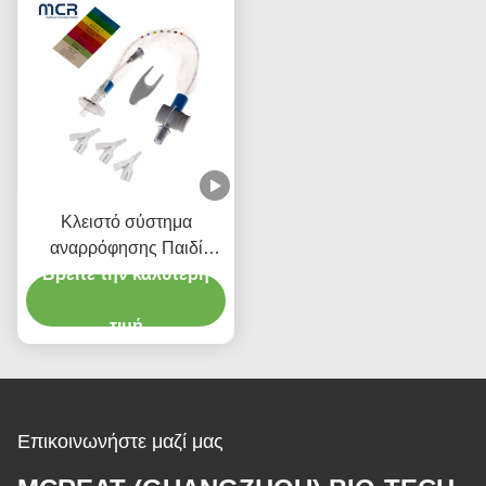
Κλειστό σύστημα
αναρρόφησης Παιδί
τύπου 72H CSC Ενιαία
Βρείτε την καλύτερη
ιατρική προμήθεια
τιμή
Επικοινωνήστε μαζί μας