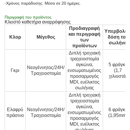
-Χρόνος παράδοσης: Μέσα σε 20 ημέρες.
Περιγραφή του προϊόντος
Κλειστό καθετήρα αναρρόφησης
Προδιαγραφή
Υπερβολικ
και περιγραφή
Κλορ
Μέγεθος
δόση του
των
σωλήνα
προϊόντων
Διπλή τροχιακή
τραχειοστομία
αγκώνα,
5 φράγκα
Νεογέννητος/24H/
Γκρι
ενσωματωμένος
(1,7
Τραχειοστομία
προσαρμογός
χιλιοστά)
MDI, ευέλικτος
σωλήνας
Διπλή τροχιακή
τραχειοστομία
αγκώνα,
Ελαφρύ
Νεογέννητος/24H/
6 φράγκα
ενσωματωμένος
πράσινο
Τραχειοστομία
(1,95mm)
προσαρμογός
MDI, ευέλικτος
σωλήνας