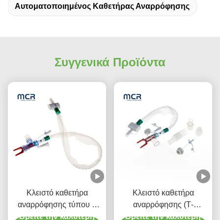
Αυτοματοποιημένος Καθετήρας Αναρρόφησης
Συγγενικά Προϊόντα
Κλειστό καθετήρα
Κλειστό καθετήρα
αναρρόφησης τύπου L
αναρρόφησης (Τ-
αυτόματο λούσιμο 10fr
Βρείτε την καλύτερη
Βρείτε την καλύτερη
κομμάτι) αυτόματο