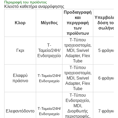
Περιγραφή του προϊόντος
Κλειστό καθετήρα αναρρόφησης
Προδιαγραφή
και
Υπερβολικ
Κλορ
Μέγεθος
περιγραφή
δόση του
των
σωλήνα
προϊόντων
Τ-Τύπου
Τ-
τραχειοστομία,
Γκρι
Ταμείο/24H/
MDI, Swivel
5 φράγκα
Ενδοτραχείο
Adapter, Flex
Tube
Τ-Τύπου
τραχειοστομία,
Ελαφρύ
Τ-Ταμείο/24H/
MDI, Swivel
6 φράγκα
πράσινο
Ενδοτραχείο
Adapter, Flex
Tube
Τ-Τύπου
Ενδοτραχείο,
MDI,
Τ-Ταμείο/24H/
Ελεφαντόδοντο
Διορθωτής
7 φράγκα
Ενδοτραχείο
περιστροφής,