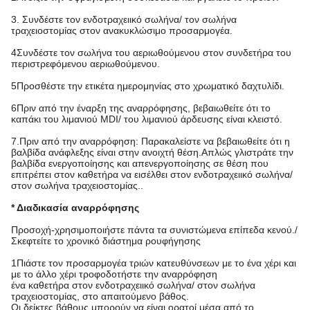
3. Συνδέστε τον ενδοτραχειικό σωλήνα/ τον σωλήνα
τραχειοστομίας στον ανακυκλώσιμο προσαρμογέα.
4Συνδέστε τον σωλήνα του αεριωθούμενου στον συνδετήρα του
περιστρεφόμενου αεριωθούμενου.
5Προσθέστε την ετικέτα ημερομηνίας στο χρωματικό δαχτυλίδι.
6Πριν από την έναρξη της αναρρόφησης, βεβαιωθείτε ότι το
καπάκι του λιμανιού MDI/ του λιμανιού άρδευσης είναι κλειστό.
7.Πριν από την αναρρόφηση: Παρακαλείστε να βεβαιωθείτε ότι η
βαλβίδα ανάφλεξης είναι στην ανοιχτή θέση.Απλώς γλιστράτε την
βαλβίδα ενεργοποίησης και απενεργοποίησης σε θέση που
επιτρέπει στον καθετήρα να εισέλθει στον ενδοτραχειικό σωλήνα/
στον σωλήνα τραχειοστομίας..
* Διαδικασία αναρρόφησης
Προσοχή-χρησιμοποιήστε πάντα τα συνιστώμενα επίπεδα κενού./
Σκεφτείτε το χρονικό διάστημα ρουφήγησης
1Πιάστε τον προσαρμογέα τριών κατευθύνσεων με το ένα χέρι και
με το άλλο χέρι τροφοδοτήστε την αναρρόφηση
ένα καθετήρα στον ενδοτραχειικό σωλήνα/ στον σωλήνα
τραχειοστομίας, στο απαιτούμενο βάθος.
Οι δείκτες βάθους μπορούν να είναι ορατοί μέσα από το