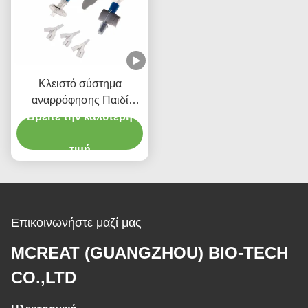
Κλειστό σύστημα
αναρρόφησης Παιδί
τύπου 72H CSC Ενιαία
Βρείτε την καλύτερη
ιατρική προμήθεια
τιμή
Επικοινωνήστε μαζί μας
MCREAT (GUANGZHOU) BIO-TECH
CO.,LTD