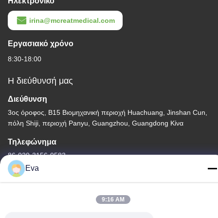
Ηλεκτρονικό
irina@mcreatmedical.com
Εργασιακό χρόνο
8:30-18:00
Η διεύθυνσή μας
Διεύθυνση
3ος όροφος, Β15 Βιομηχανική περιοχή Huachuang, Jinshan Cun,
πόλη Shiji, περιοχή Panyu, Guangzhou, Guangdong Κίνα
Τηλεφώνημα
86-020-3156-0583
Eva
9:16 AM
Κίνα Καλή ποιότητα Κλειστό σύστημα αναρρόφησης