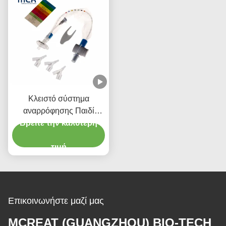
Κλειστό σύστημα
αναρρόφησης Παιδί
τύπου 72H CSC Ενιαία
Βρείτε την καλύτερη
ιατρική προμήθεια
τιμή
Επικοινωνήστε μαζί μας
MCREAT (GUANGZHOU) BIO-TECH