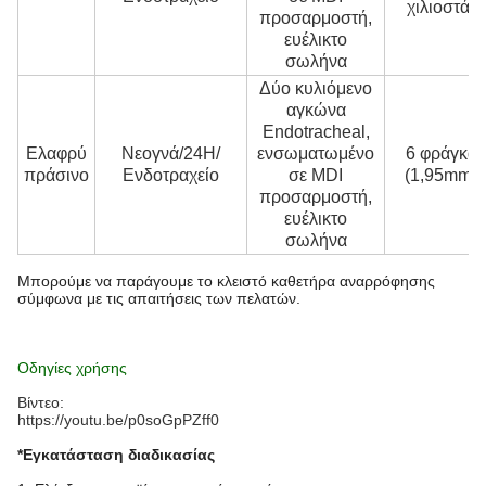
χιλιοστά)
προσαρμοστή,
ευέλικτο
σωλήνα
Δύο κυλιόμενο
αγκώνα
Endotracheal,
Ελαφρύ
Νεογνά/24H/
ενσωματωμένο
6 φράγκα
πράσινο
Ενδοτραχείο
σε MDI
(1,95mm)
προσαρμοστή,
ευέλικτο
σωλήνα
Μπορούμε να παράγουμε το κλειστό καθετήρα αναρρόφησης
σύμφωνα με τις απαιτήσεις των πελατών.
Οδηγίες χρήσης
Βίντεο:
https://youtu.be/p0soGpPZff0
*Εγκατάσταση διαδικασίας