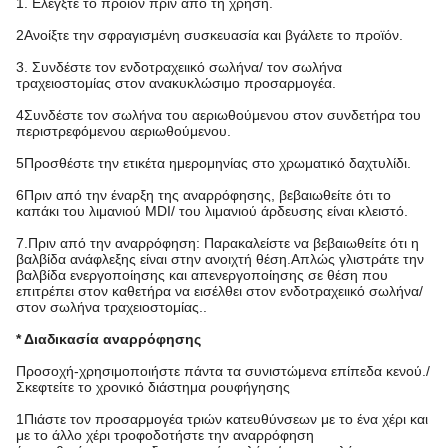
1. Ελέγξτε το προϊόν πριν από τη χρήση.
2Ανοίξτε την σφραγισμένη συσκευασία και βγάλετε το προϊόν.
3. Συνδέστε τον ενδοτραχειικό σωλήνα/ τον σωλήνα
τραχειοστομίας στον ανακυκλώσιμο προσαρμογέα.
4Συνδέστε τον σωλήνα του αεριωθούμενου στον συνδετήρα του
περιστρεφόμενου αεριωθούμενου.
5Προσθέστε την ετικέτα ημερομηνίας στο χρωματικό δαχτυλίδι.
6Πριν από την έναρξη της αναρρόφησης, βεβαιωθείτε ότι το
καπάκι του λιμανιού MDI/ του λιμανιού άρδευσης είναι κλειστό.
7.Πριν από την αναρρόφηση: Παρακαλείστε να βεβαιωθείτε ότι η
βαλβίδα ανάφλεξης είναι στην ανοιχτή θέση.Απλώς γλιστράτε την
βαλβίδα ενεργοποίησης και απενεργοποίησης σε θέση που
επιτρέπει στον καθετήρα να εισέλθει στον ενδοτραχειικό σωλήνα/
στον σωλήνα τραχειοστομίας..
* Διαδικασία αναρρόφησης
Προσοχή-χρησιμοποιήστε πάντα τα συνιστώμενα επίπεδα κενού./
Σκεφτείτε το χρονικό διάστημα ρουφήγησης
1Πιάστε τον προσαρμογέα τριών κατευθύνσεων με το ένα χέρι και
με το άλλο χέρι τροφοδοτήστε την αναρρόφηση