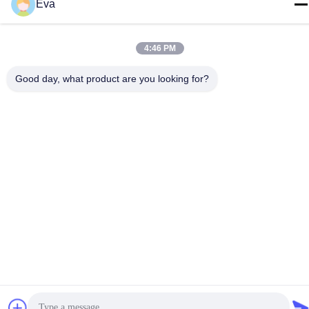
Eva
Κίνα Καλή ποιότητα Κλειστό σύστημα αναρρόφησης
4:46 PM
Προμηθευτής. -2026 MCREAT (GUANGZHOU) BIO-TECH
CO.,LTD Όλα τα δικαιώματα διατηρούνται.
Good day, what product are you looking for?
Πολιτική απορρήτου
|
Sitemap