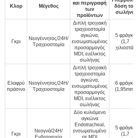
και περιγραφή
Κλορ
Μέγεθος
δόση του
των
σωλήνα
προϊόντων
Διπλή τροχιακή
τραχειοστομία
αγκώνα,
5 φράγκα
Νεογέννητος/24H/
Γκρι
ενσωματωμένος
(1,7
Τραχειοστομία
προσαρμογός
χιλιοστά)
MDI, ευέλικτος
σωλήνας
Διπλή τροχιακή
τραχειοστομία
αγκώνα,
Ελαφρύ
Νεογέννητος/24H/
6 φράγκα
ενσωματωμένος
πράσινο
Τραχειοστομία
(1,95mm)
προσαρμογός
MDI, ευέλικτος
σωλήνας
Δύο κυλιόμενο
αγκώνα
Endotracheal,
5 φράγκα
Νεογνά/24H/
ενσωματωμένο
Γκρι
(1,7
Ενδοτραχείο
σε MDI