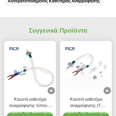
Αυτοματοποιημένος Καθετήρας Αναρρόφησης
Συγγενικά Προϊόντα
Κλειστό καθετήρα
Κλειστό καθετήρα
αναρρόφησης τύπου L
αναρρόφησης (Τ-
αυτόματο λούσιμο 10fr
Βρείτε την καλύτερη
Βρείτε την καλύτερη
κομμάτι) αυτόματο