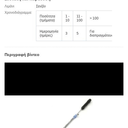
Λιμάνι
Σενζέν
Χρονοδιάγραμμα:
Ποσότητα
1 -
11 -
> 100
(τμήματα)
10
100
Ημερομηνία
Για
3
5
(ημέρες)
διαπραγμάτευση
Περιγραφή βίντεο