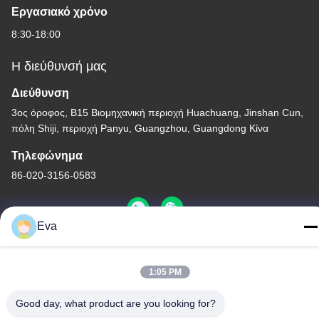
Εργασιακό χρόνο
8:30-18:00
Η διεύθυνσή μας
Διεύθυνση
3ος όροφος, Β15 Βιομηχανική περιοχή Huachuang, Jinshan Cun,
πόλη Shiji, περιοχή Panyu, Guangzhou, Guangdong Κίνα
Τηλεφώνημα
86-020-3156-0583
Eva
Κίνα Καλή ποιότητα Κλειστό σύστημα αναρρόφησης
1:05 PM
Προμηθευτής. -2026 MCREAT (GUANGZHOU) BIO-TECH
CO.,LTD Όλα τα δικαιώματα διατηρούνται.
Good day, what product are you looking for?
Πολιτική απορρήτου
|
Sitemap