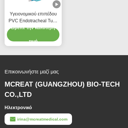
Υγειονομικού επιπέδου
PVC Endotracheal Tube
Βρείτε την καλύτερη
Stylet Stylet
Ενσωματωτικό
τιμή
Επικοινωνήστε μαζί μας
MCREAT (GUANGZHOU) BIO-TECH
CO.,LTD
Ηλεκτρονικό
irina@mcreatmedical.com