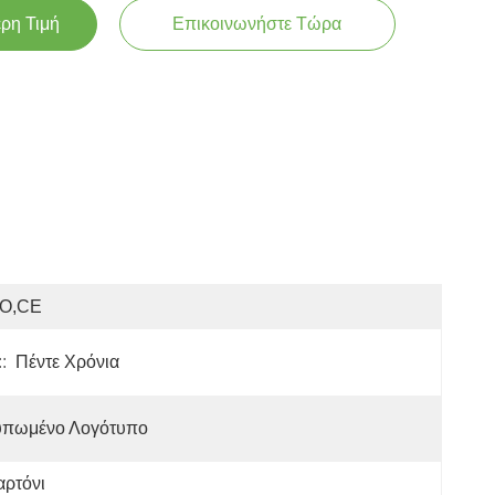
ερη Τιμή
Επικοινωνήστε Τώρα
SO,CE
:
Πέντε Χρόνια
υπωμένο Λογότυπο
αρτόνι