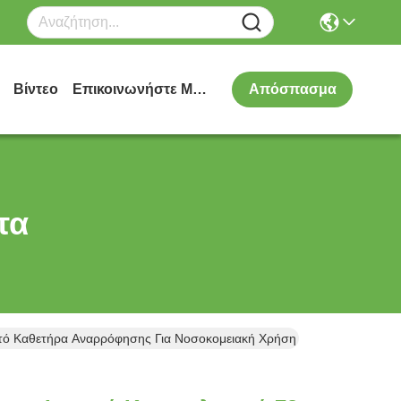
Βίντεο
Επικοινωνήστε Μαζί Μας
Απόσπασμα
τα
στό Καθετήρα Αναρρόφησης Για Νοσοκομειακή Χρήση