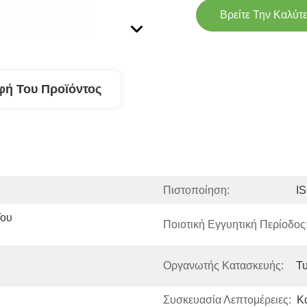
Βρείτε Την Καλύτ
φή Του Προϊόντος
Πιστοποίηση:
I
ου 
Ποιοτική Εγγυητική Περίοδος:
Οργανωτής Κατασκευής:
Τ
Συσκευασία Λεπτομέρειες:
Κ