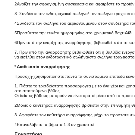
2Ανοίξτε την σφραγισμένη συσκευασία και αφαιρέστε το προϊόν
3. Συνδέστε τον ενδοτραχειικό σωλήνα/ τον σωλήνα τραχειοσ
4Συνδέστε τον σωλήνα του αεριωθούμενου στον συνδετήρα το
5Προσθέστε την ετικέτα ημερομηνίας στο χρωματικό δαχτυλίδι.
6Πριν από την έναρξη της αναρρόφησης, βεβαιωθείτε ότι το καπά
7. Πριν από την αναρρόφηση: βεβαιωθείτε ότι η βαλβίδα ενεργ
να εισέλθει στον ενδοτραχειικό σωλήνα/στο σωλήνα τραχειοστο
* Διαδικασία αναρρόφησης
Προσοχή-χρησιμοποιήστε πάντα τα συνιστώμενα επίπεδα κενού
1. Πιάστε το τρισδιάστατο προσαρμογέα με το ένα χέρι και χρ
στο απαιτούμενο βάθος.
Οι δείκτες βάθους μπορούν να είναι ορατοί μέσα από το προστ
2Μόλις ο καθετήρας αναρρόφησης βρίσκεται στην επιθυμητή θέσ
3. Αφαιρέστε τον καθετήρα αναρρόφησης μέχρι το προστατευτικό 
4Επαναλάβετε τα βήματα 1-3 αν χρειαστεί.
Εργαστήριο