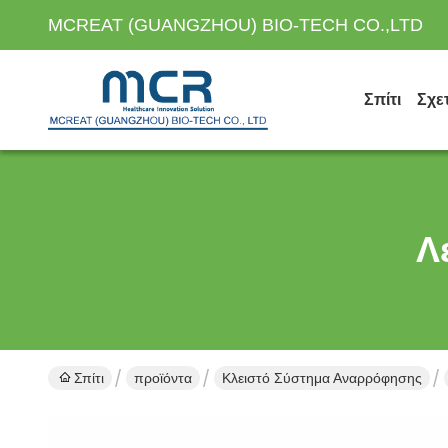
MCREAT (GUANGZHOU) BIO-TECH CO.,LTD
Σπίτι
Σχε
Λ
Σπίτι
προϊόντα
Κλειστό Σύστημα Αναρρόφησης