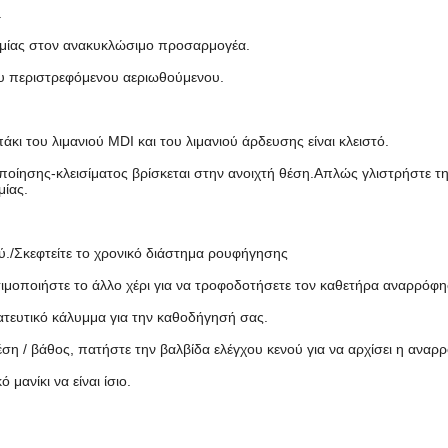
.
τομίας στον ανακυκλώσιμο προσαρμογέα.
υ περιστρεφόμενου αεριωθούμενου.
κι του λιμανιού MDI και του λιμανιού άρδευσης είναι κλειστό.
οποίησης-κλεισίματος βρίσκεται στην ανοιχτή θέση.Απλώς γλιστρήστε τ
μίας.
./Σκεφτείτε το χρονικό διάστημα ρουφήγησης
ησιμοποιήστε το άλλο χέρι για να τροφοδοτήσετε τον καθετήρα αναρρό
ατευτικό κάλυμμα για την καθοδήγησή σας.
η / βάθος, πατήστε την βαλβίδα ελέγχου κενού για να αρχίσει η αναρ
μανίκι να είναι ίσιο.