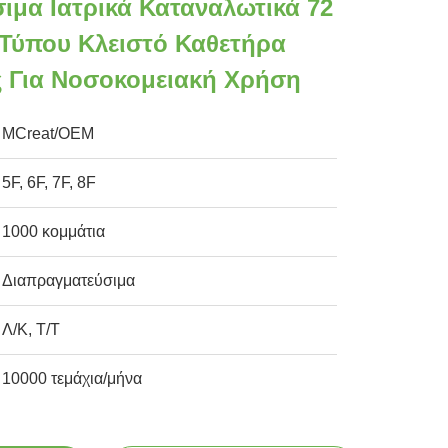
ιμα Ιατρικά Καταναλωτικά 72
 Τύπου Κλειστό Καθετήρα
 Για Νοσοκομειακή Χρήση
MCreat/OEM
5F, 6F, 7F, 8F
1000 κομμάτια
Διαπραγματεύσιμα
Λ/Κ, Τ/Τ
10000 τεμάχια/μήνα