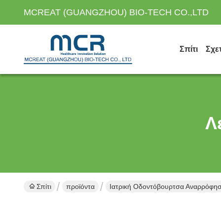
MCREAT (GUANGZHOU) BIO-TECH CO.,LTD
Σπίτι
Σχε
Λ
Σπίτι
προϊόντα
Ιατρική Οδοντόβουρτσα Αναρρόφη