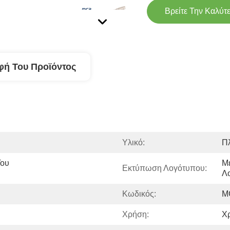
Βρείτε Την Καλύτ
φή Του Προϊόντος
Υλικό:
Π
ου 
Μ
Εκτύπωση Λογότυπου:
Λ
Κωδικός:
M
Χρήση:
Χ