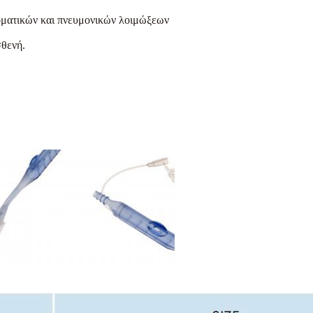
οματικών και πνευμονικών λοιμώξεων
σθενή.