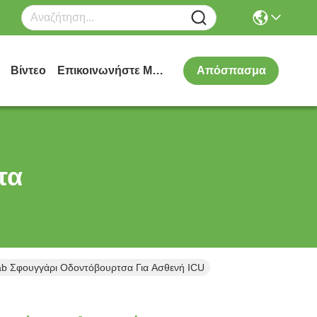
Βίντεο
Επικοινωνήστε Μαζί Μας
Απόσπασμα
τα
b Σφουγγάρι Οδοντόβουρτσα Για Ασθενή ICU