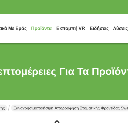
τικά Με Εμάς
Προϊόντα
Εκπομπή VR
Ειδήσεις
Λύσεις
επτομέρειες Για Τα Προϊόν
σης
Ξαναχρησιμοποιήσιμη Απορρόφηση Στοματικής Φροντίδας Swa