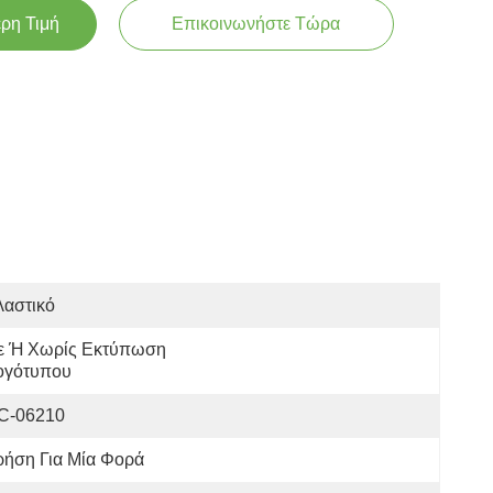
ερη Τιμή
Επικοινωνήστε Τώρα
λαστικό
ε Ή Χωρίς Εκτύπωση 
ογότυπου
C-06210
ρήση Για Μία Φορά