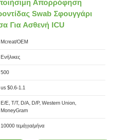
ποιήσιμη Απορρόφηση
ροντίδας Swab Σφουγγάρι
α Για Ασθενή ICU
Mcreat/OEM
Ενήλικες
500
us $0.6-1.1
Ε/Ε, Τ/Τ, D/A, D/P, Western Union,
MoneyGram
10000 τεμάχια/μήνα